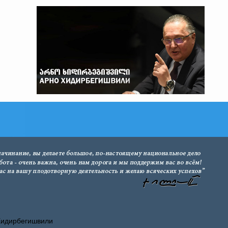
Хидирбегишвили