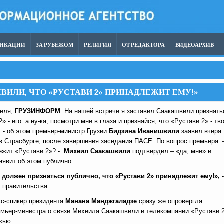
ЛИКАЦИИ
ЗА РУБЕЖОМ
РЕЛИГИЯ
ОТ РЕДАКТОРА
ВИДЕОАРХИВ
ВИЛИ, ЧТО «РУСТАВИ 2» ПРИНАДЛЕЖИТ ЕМУ!»
реля,
ГРУЗИНФОРМ
. На нашей встрече я заставил Саакашвили признать
» - его: а ну-ка, посмотри мне в глаза и признайся, что «Рустави 2» - тв
 - об этом премьер-министр Грузии
Бидзина Иванишвили
заявил вчера
в Страсбурге, после завершения заседания ПАСЕ. По вопрос премьера 
ежит «Рустави 2»? -
Михеил Саакашвили
подтвердил – «да, мне» и
аявит об этом публично.
должен признаться публично, что «Рустави 2» принадлежит ему!»,
-
 правительства.
сс-спикер президента
Манана Манджгаладзе
сразу же опровергла
емьер-министра о связи Михеила Саакашвили и телекомпании «Рустави 2
жью.