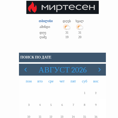
თბილისი
დღეს
ხვალ
ამინდი
დღე
31
31
ღამე
19
20
ПОИСК ПО ДАТЕ
АВГУСТ 2026
пон
вто
сре
чет
пят
суб
вос
1
2
3
4
5
6
7
8
9
10
11
12
13
14
15
16