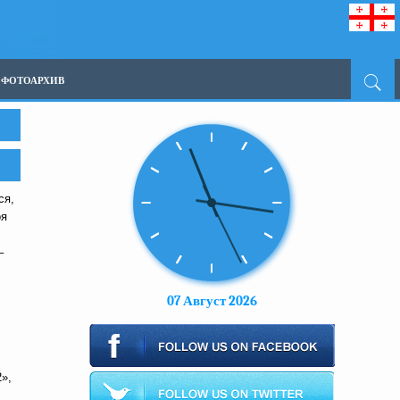
ФОТОАРХИВ
ся,
оя
–
07 Август 2026
»,