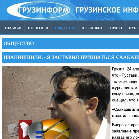
ГЛАВНАЯ
ПОЛИТИКА
ОБЩЕСТВО
АКТУАЛЬНО
ПРАВО
ПУБ
ОБЩЕСТВО
ИВАНИШВИЛИ: «Я ЗАСТАВИЛ ПРИЗНАТЬСЯ СААКАШ
Грузия, 24 ап
что «Рустави 2
телекомпания!
журналистам 
кому принадл
обещал, что з
«Саакашвили 
отметил глава
Вчера же пре
заявление пр
назвав его ло