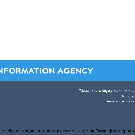
тор Информационно-аналитического агентства Грузинформ Арно 