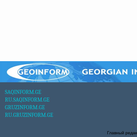
SAQINFORM.GE
RU.SAQINFORM.GE
GRUZINFORM.GE
RU.GRUZINFORM.GE
Главный редак