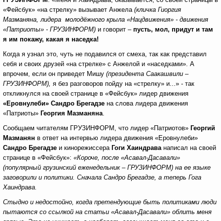
«Фейсбук» «на стрелку» вызывает Анжела
(кличка Гиоргия
Мазманяна, лидера молодёжного крыла «Нацдвижения» - движения
«Патриоты» - ГРУЗИНФОРМ)
и говорит –
пусть, мол, придут и там
я им покажу, какая я наседка!
Когда я узнал это, чуть не подавился от смеха, так как представил
себя и своих друзей «на стрелке» с Анжелой и «наседками». А
впрочем, если он приведет Мишу
(президента Саакашвили –
ГРУЗИНФОРМ),
я без разговоров пойду на «стрелку» и...» - так
откликнулся на своей странице в «Фейсбук» лидер движения
«Еровнулеби»
Сандро Брегадзе
на слова лидера движения
«Патриоты»
Георгия Мазманяна
.
Сообщаем читателям ГРУЗИНФОРМ, что лидер «Патриотов»
Георгий
Мазманян
в ответ на интервью лидера движения «Еровнулеби»
Сандро Брегадзе
и кинорежиссера
Гоги Хаиндрава
написал на своей
странице в «Фейсбук»:
«Короче, после «Асавал-Дасавали»
(популярный грузинский еженедельник – ГРУЗИНФОРМ) на ее языке
заговорили и политики. Сначала Сандро Брегадзе, а теперь Гога
Хаиндрава.
Стыдно и недостойно, когда претендующие быть политиками люди
пытаются со ссылкой на статьи «Асавал-Дасавали» облить меня