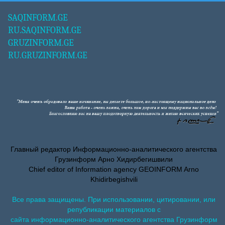
SAQINFORM.GE
RU.SAQINFORM.GE
GRUZINFORM.GE
RU.GRUZINFORM.GE
Главный редактор Информационно-аналитического агентства
Грузинформ Арно Хидирбегишвили
Chief editor of Information agency GEOINFORM Arno
Khidirbegishvili
Все права защищены. При использовании, цитировании, или
републикации материалов с
сайта информационно-аналитического агентства Грузинформ