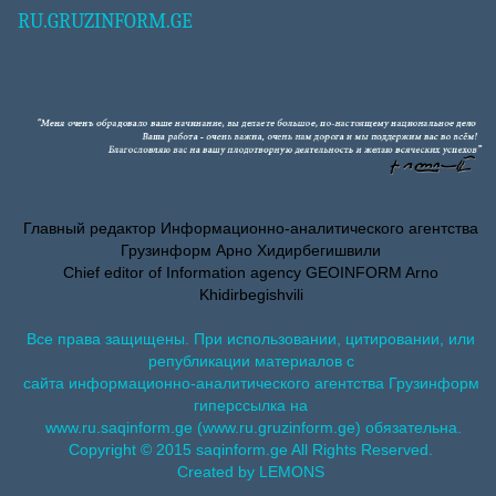
RU.GRUZINFORM.GE
Главный редактор Информационно-аналитического агентства
Грузинформ Арно Хидирбегишвили
Chief editor of Information agency GEOINFORM Arno
Khidirbegishvili
Все права защищены. При использовании, цитировании, или
републикации материалов с
сайта информационно-аналитического агентства Грузинформ
гиперссылка на
www.ru.saqinform.ge (www.ru.gruzinform.ge) обязательна.
Copyright © 2015 saqinform.ge All Rights Reserved.
Created by LEMONS