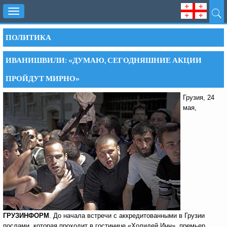
Toggle
navigation
ПОЛИТИКА
ИВАНИШВИЛИ: «ДУМАЮ, СЕГОДНЯШНИЕ АКЦИИ
ПРОЙДУТ МИРНО»
Грузия, 24
мая,
ГРУЗИНФОРМ
. До начала встречи с аккредитованными в Грузии
послами, которая проходит в гостинице «Холидей Инн», премьер