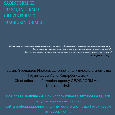
SAQINFORM.GE
RU.SAQINFORM.GE
GRUZINFORM.GE
RU.GRUZINFORM.GE
Главный редактор Информационно-аналитического агентства
Грузинформ Арно Хидирбегишвили
Chief editor of Information agency GEOINFORM Arno
Khidirbegishvili
Все права защищены. При использовании, цитировании, или
републикации материалов с
сайта информационно-аналитического агентства Грузинформ
гиперссылка на