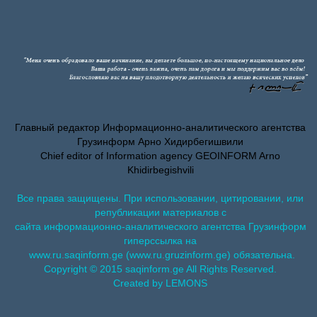
Главный редактор Информационно-аналитического агентства
Грузинформ Арно Хидирбегишвили
Chief editor of Information agency GEOINFORM Arno
Khidirbegishvili
Все права защищены. При использовании, цитировании, или
републикации материалов с
сайта информационно-аналитического агентства Грузинформ
гиперссылка на
www.ru.saqinform.ge (www.ru.gruzinform.ge) обязательна.
Copyright © 2015 saqinform.ge All Rights Reserved.
Created by LEMONS