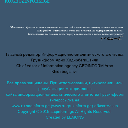
RU.GRUZINFORM.GE
Главный редактор Информационно-аналитического агентства
Грузинформ Арно Хидирбегишвили
Chief editor of Information agency GEOINFORM Arno
Khidirbegishvili
Все права защищены. При использовании, цитировании, или
републикации материалов с
сайта информационно-аналитического агентства Грузинформ
гиперссылка на
www.ru.saqinform.ge (www.ru.gruzinform.ge) обязательна.
Copyright © 2015 saqinform.ge All Rights Reserved.
Created by LEMONS