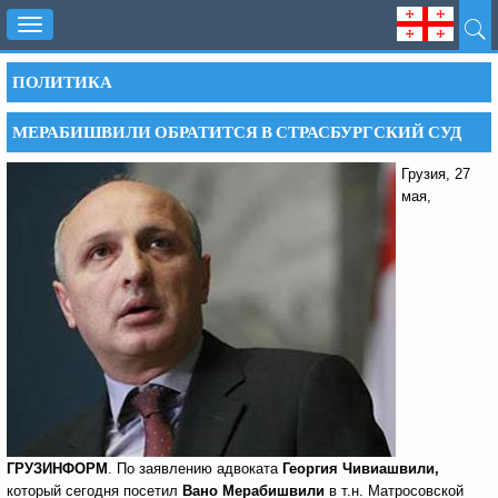
Toggle
navigation
ПОЛИТИКА
МЕРАБИШВИЛИ ОБРАТИТСЯ В СТРАСБУРГСКИЙ СУД
Грузия, 27
мая,
ГРУЗИНФОРМ
. По заявлению адвоката
Георгия Чивиашвили,
который сегодня посетил
Вано Мерабишвили
в т.н. Матросовской