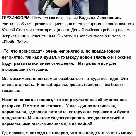
ГРУЗИНФОРМ
. Премьер-министр Грузии
Бидзина Иванишвили
считает события, развивающиеся в последнее время в приграничных к
Южной Осетией территориях (в селе Дици Горийского района) весьма
неприятными и непонятными. Об этом он заявил вчера в интервью
«Прайм-Тайм».
«То, что происходит - очень неприятно и, по правде говоря,
непонятно, так как я думал, что между новой властью и Россией
будут развиваться иные отношения... Мы делали все для
налаживания ситуации.
Мы максимально пытаемся разобраться - откуда все идет. Это
очень огорчает... Я не собираюсь делать выводы, тем более –
тяжелые.
Наши оппоненты говорят, что это результат нашей смягченное
риторики. Я с этим не согласен. У нас - дипломатическая,
нормальная, здоровая риторика, которую не скрываем и будем
продолжать. Мы пытаемся урегулировать все дипломатией и
нормальными высказываниями, а не войной.
Да, сложно, я никогда не говорил, что мы придем и за пять минут