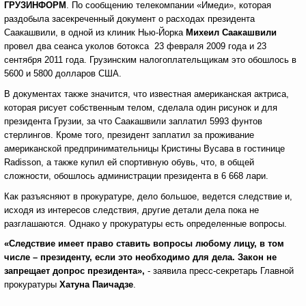
ГРУЗИНФОРМ
. По сообщению телекомпании «Имеди», которая
раздобыла засекреченный документ о расходах президента
Саакашвили, в одной из клиник Нью-Йорка
Михеил Саакашвили
провел два сеанса уколов ботокса 23 февраля 2009 года и 23
сентября 2011 года. Грузинским налогоплательщикам это обошлось в
5600 и 5800 долларов США.
В документах также значится, что известная американская актриса,
которая рисует собственным телом, сделала один рисунок и для
президента Грузии, за что Саакашвили заплатил 5993 фунтов
стерлингов. Кроме того, президент заплатил за проживание
американской предпринимательницы Кристины Вусава в гостинице
Radisson, а также купил ей спортивную обувь, что, в общей
сложности, обошлось администрации президента в 6 668 лари.
Как разъясняют в прокуратуре, дело большое, ведется следствие и,
исходя из интересов следствия, другие детали дела пока не
разглашаются. Однако у прокуратуры есть определенные вопросы.
«Следствие имеет право ставить вопросы любому лицу, в том
числе – президенту, если это необходимо для дела. Закон не
запрещает допрос президента»,
- заявила пресс-секретарь Главной
прокуратуры
Хатуна Паичадзе
.