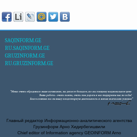
SAQINFORM.GE
RU.SAQINFORM.GE
GRUZINFORM.GE
RU.GRUZINFORM.GE
Главный редактор Информационно-аналитического агентства
Грузинформ Арно Хидирбегишвили
Chief editor of Information agency GEOINFORM Arno