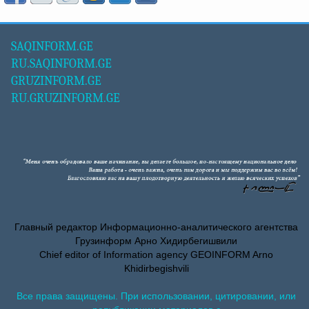
SAQINFORM.GE
RU.SAQINFORM.GE
GRUZINFORM.GE
RU.GRUZINFORM.GE
Главный редактор Информационно-аналитического агентства
Грузинформ Арно Хидирбегишвили
Chief editor of Information agency GEOINFORM Arno
Khidirbegishvili
Все права защищены. При использовании, цитировании, или