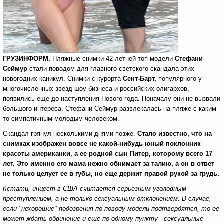
ГРУЗИНФОРМ.
Пляжные снимки 42-летней топ-модели
Стефани
Сеймур
стали поводом для главного светского скандала этих
новогодних каникул. Снимки с курорта
Сент-Барт,
популярного у
многочисленных звезд шоу-бизнеса и российских олигархов,
появились еще до наступления Нового года. Поначалу они не вызвали
большого интереса. Стефани Сеймур развлекалась на пляже с каким-
то симпатичным молодым человеком.
Скандал грянул несколькими днями позже.
Стало известно, что на
снимках изображен вовсе не какой-нибудь юный поклонник
красоты американки, а ее родной сын Питер, которому всего 17
лет. Это именно его мама нежно обнимает за талию, а он в ответ
не только целует ее в губы, но еще держит правой рукой за грудь.
Кстати, инцест в США считается серьезным уголовным
преступлением, а не только сексуальным отклонением. В случае,
если "нехорошие" подозрения по поводу модели подтвердятся, то ее
может ждать обвинение и еще по одному пункту - сексуальные