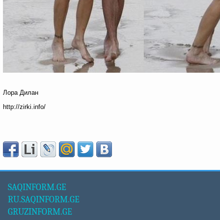
Лора Дилан
http://zirki.info/
SAQINFORM.GE
RU.SAQINFORM.GE
GRUZINFORM.GE