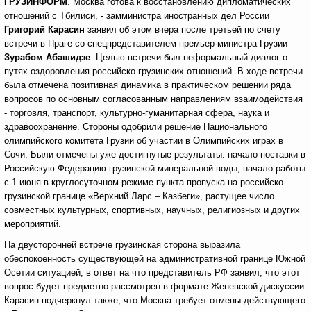
ГРУЗИНФОРМ
. Москва готова к восстановлению дипломатических
отношений с Тбилиси, - замминистра иностранных дел России
Григорий Карасин
заявил об этом вчера после третьей по счету
встречи в Праге со спецпредставителем премьер-министра Грузии
Зурабом Абашидзе
. Целью встречи был неформальный диалог о
путях оздоровления российско-грузинских отношений. В ходе встречи
была отмечена позитивная динамика в практическом решении ряда
вопросов по основным согласованным направлениям взаимодействия
- торговля, транспорт, культурно-гуманитарная сфера, наука и
здравоохранение. Стороны одобрили решение Национального
олимпийского комитета Грузии об участии в Олимпийских играх в
Сочи. Были отмечены уже достигнутые результаты: начало поставки в
Российскую Федерацию грузинской минеральной воды, начало работы
с 1 июня в круглосуточном режиме пункта пропуска на российско-
грузинской границе «Верхний Ларс – Казбеги», растущее число
совместных культурных, спортивных, научных, религиозных и других
мероприятий.
На двусторонней встрече грузинская сторона выразила
обеспокоенность существующей на административной границе Южной
Осетии ситуацией, в ответ на что представитель РФ заявил, что этот
вопрос будет предметно рассмотрен в формате Женевской дискуссии.
Карасин подчеркнул также, что Москва требует отмены действующего