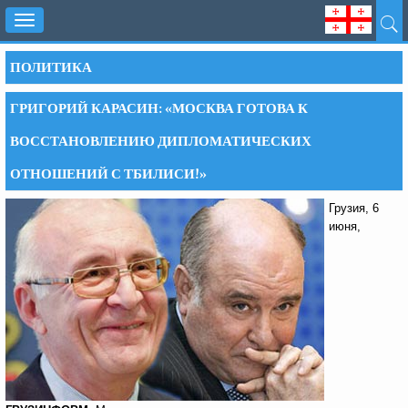
Toggle
navigation
ПОЛИТИКА
ГРИГОРИЙ КАРАСИН: «МОСКВА ГОТОВА К
ВОССТАНОВЛЕНИЮ ДИПЛОМАТИЧЕСКИХ
ОТНОШЕНИЙ С ТБИЛИСИ!»
Грузия, 6
июня,