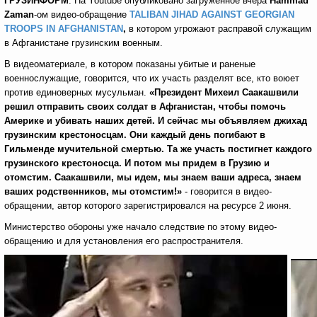
ГРУЗИНФОРМ
. На Youtube опубликовано загруженное вчера
Hammad
Zaman
-ом видео-обращение
TALIBAN JIHAD AGAINST GEORGIAN
TROOPS IN AFGHANISTAN
,
в котором угрожают расправой служащим
в Афганистане грузинским военным.
В видеоматериале, в котором показаны убитые и раненые
военнослужащие, говорится, что их участь разделят все, кто воюет
против единоверных мусульман.
«Президент Михеил Саакашвили
решил отправить своих солдат в Афганистан, чтобы помочь
Америке и убивать наших детей. И сейчас мы объявляем джихад
грузинским крестоносцам. Они каждый день погибают в
Гильменде мучительной смертью. Та же участь постигнет каждого
грузинского крестоносца. И потом мы придем в Грузию и
отомстим. Саакашвили, мы идем, мы знаем ваши адреса, знаем
ваших родственников, мы отомстим!»
- говорится в видео-
обращении, автор которого зарегистрировался на ресурсе 2 июня.
Министерство обороны уже начало следствие по этому видео-
обращению и для установления его распространителя.