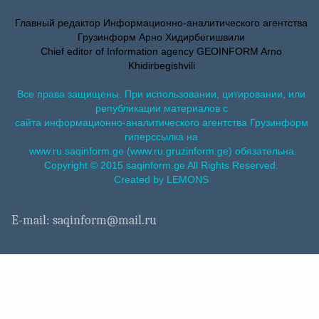
Главный редактор Информационно-аналитического агентства
Грузинформ Арно Хидирбегишвили
Chief editor of Information agency GEOINFORM Arno
Khidirbegishvili
Все права защищены. При использовании, цитировании, или
републикации материалов с
сайта информационно-аналитического агентства Грузинформ
гиперссылка на
www.ru.saqinform.ge (www.ru.gruzinform.ge) обязательна.
Copyright © 2015 saqinform.ge All Rights Reserved.
Created by LEMONS
E-mail: saqinform@mail.ru