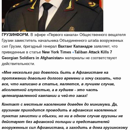
ГРУЗИНФОРМ.
В эфире «Первого канала» Общественного вещателя
Грузии заместитель начальника Объединенного штаба вооруженных
сил Грузии, бригадный генерал
Вахтанг Капанадзе
заявляет, что
приведенные в статье
New
York
Times
«
Taliban
Attack
Kills
7
Georgian
Soldiers
in
Afghanistan
»
материалы не соответствуют
действительности.
«Мне несколько раз довелось быть в Афганистане на
протяжении довольно долгого времени и хочу сказать, что
все, что написано в статье, является, в лучшем случае,
абсолютной глупостью, а в худшем - это часть
целенаправленной кампании и чей-то заказ!
Контакт с местным населением доведен до минимума. Да,
грузинам приходится проводить в афганских населенных
пунктах зачистки и обыски, но ни в одном случае грузины не
действуют без афганской полиции и представителей
вооруженных сил Афганистана, а заходить в дома грузинскому