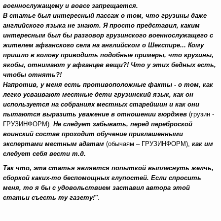
военнослужащему и вовсе запрещается.
В статье был интересный пассаж о том, что грузины даже
английского языка не знают. Я просто представил, каким
интересным был бы разговор грузинского военнослужащего с
жителем афганского села на английском о Шекспире... Кому
пришло в голову приводить подобные примеры, что грузины,
якобы, отнимают у афганцев вещи?! Что у этих бедных есть,
чтобы отнять?!
Напротив, у меня есть противоположные факты - о том, как
легко усваивают местные дети грузинский язык, как он
используется на собраниях местных старейшин и как они
пытаются выразить уважение в отношении гюрджев
(грузин -
ГРУЗИНФОРМ).
Не следует забывать, перед переброской
воинский состав проходит обучение приглашенными
экспертами местным адатам
(обычаям – ГРУЗИНФОРМ),
как им
следует себя вести т.д.
Так что, эта статья является попыткой выплеснуть желчь,
сборкой каких-то беспомощных глупостей. Если спросить
меня, то я бы с удовольствием заставил автора этой
статьи съесть ту газету!"
.