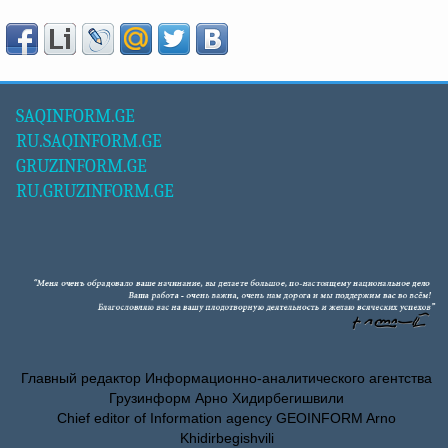
SAQINFORM.GE
RU.SAQINFORM.GE
GRUZINFORM.GE
RU.GRUZINFORM.GE
Главный редактор Информационно-аналитического агентства
Грузинформ Арно Хидирбегишвили
Chief editor of Information agency GEOINFORM Arno
Khidirbegishvili