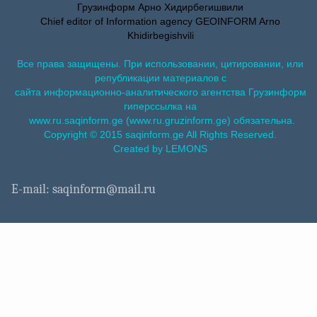
Грузинформ Арно Хидирбегишвили
Chief editor of Information agency GEOINFORM Arno
Khidirbegishvili
Все права защищены. При использовании, цитировании, или
републикации материалов с
сайта информационно-аналитического агентства Грузинформ
гиперссылка на
www.ru.saqinform.ge (www.ru.gruzinform.ge) обязательна.
Copyright © 2015 saqinform.ge All Rights Reserved.
Created by LEMONS
E-mail: saqinform@mail.ru