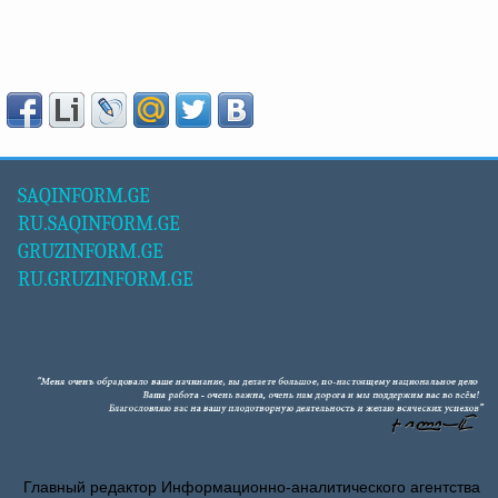
SAQINFORM.GE
RU.SAQINFORM.GE
GRUZINFORM.GE
RU.GRUZINFORM.GE
Главный редактор Информационно-аналитического агентства