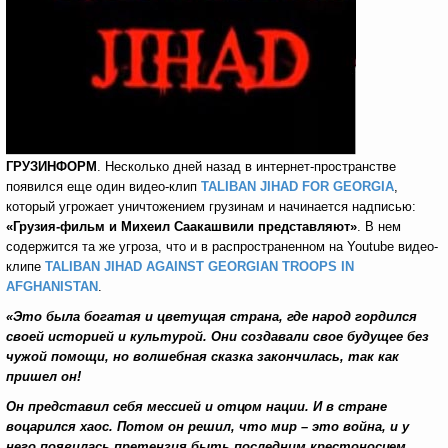
ГРУЗИНФОРМ
. Несколько дней назад в интернет-пространстве
появился еще один видео-клип
TALIBAN JIHAD FOR GEORGIA
,
который угрожает уничтожением грузинам и начинается надписью:
«Грузия-фильм и Михеил Саакашвили представляют»
. В нем
содержится та же угроза, что и в распространенном на Youtube видео-
клипе
TALIBAN JIHAD AGAINST GEORGIAN TROOPS IN
AFGHANISTAN
.
«Это была богатая и цветущая страна, где народ гордился
своей историей и культурой. Они создавали свое будущее без
чужой помощи, но волшебная сказка закончилась, так как
пришел он!
Он представил себя мессией и отцом нации. И в стране
воцарился хаос. Потом он решил, что мир – это война, и у
него появилась претензия быть последним крестоносцем.