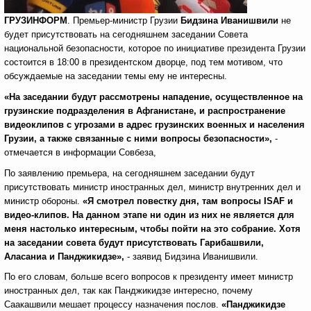
ГРУЗИНФОРМ
. Премьер-министр Грузии
Бидзина Иванишвили
не
будет присутствовать на сегодняшнем заседании Совета
национальной безопасности, которое по инициативе президента Грузии
состоится в 18:00 в президентском дворце, под тем мотивом, что
обсуждаемые на заседании темы ему не интересны.
«Н
а заседании будут рассмотрены нападение, осуществленное на
грузинские подразделения в Афганистане, и распространение
видеоклипов с угрозами в адрес грузинских военных и населения
Грузии, а также связанные с ними вопросы безопасности
»,
-
отмечается в информации Совбеза,
По заявлению премьера, на сегодняшнем заседании будут
присутствовать министр иностранных дел, министр внутренних дел и
министр обороны.
«Я смотрел повестку дня, там вопросы
ISAF
и
видео-клипов. На данном этапе ни один из них не является для
меня настолько интересным, чтобы пойти на это собрание. Хотя
на заседании совета будут присутствовать Гарибашвили,
Аласаниа и Панджикидзе»,
- заявид Бидзина Иванишвили.
По его словам, больше всего вопросов к президенту имеет министр
иностранных дел, так как Панджикидзе интересно, почему
Саакашвили мешает процессу назначения послов.
«Панджикидзе