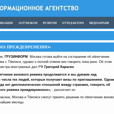
ЛИКАЦИИ
ЗА РУБЕЖОМ
РЕЛИГИЯ
ОТ РЕДАКТОРА
ВИДЕОАРХИВ
ИМА ПРЕЖДЕВРЕМЕННО»
ня,
ГРУЗИНФОРМ
. Москва готова выйти на соглашение об облегчении
ма с Тбилиси, однако о полной отмене виз говорить пока рано. Об этом
нистра иностранных дел РФ
Григорий Карасин
.
мягчении визового режима продолжается и мы думаем над
 числа тех людей, которые получают визы по приглашениям. Однак
гда нет дипломатических отношений между странами, говорить об
вого режима преждевременно»,
- разъяснил он.
асина, Москва и Тбилиси смогут принять решение по облегчению визово
жайшие месяцы.