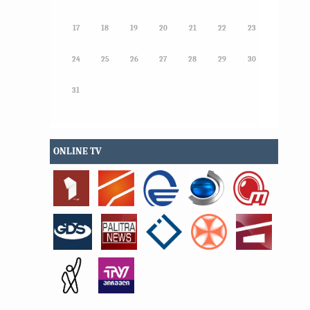
17
18
19
20
21
22
23
24
25
26
27
28
29
30
31
ONLINE TV