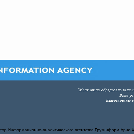
тор Информационно-аналитического агентства Грузинформ Арно 