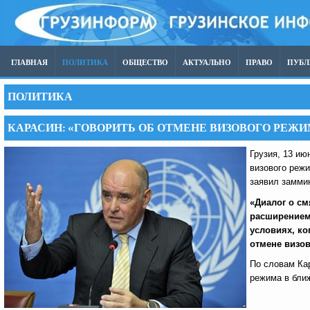
ГЛАВНАЯ
ПОЛИТИКА
ОБЩЕСТВО
АКТУАЛЬНО
ПРАВО
ПУБ
ПОЛИТИКА
КАРАСИН: «ГОВОРИТЬ ОБ ОТМЕНЕ ВИЗОВОГО РЕЖ
Грузия, 13 ию
визового режи
заявил замми
«Диалог о с
расширением
условиях, ко
отмене визо
По словам Кар
режима в бли