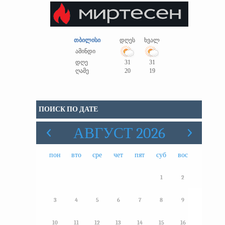
თბილისი
დღეს
ხვალ
ამინდი
დღე
31
31
ღამე
20
19
ПОИСК ПО ДАТЕ
АВГУСТ 2026
пон
вто
сре
чет
пят
суб
вос
1
2
3
4
5
6
7
8
9
10
11
12
13
14
15
16