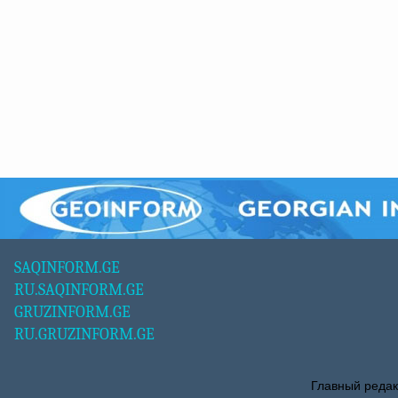
SAQINFORM.GE
RU.SAQINFORM.GE
GRUZINFORM.GE
RU.GRUZINFORM.GE
Главный редак