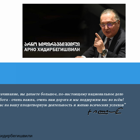
Хидирбегишвили