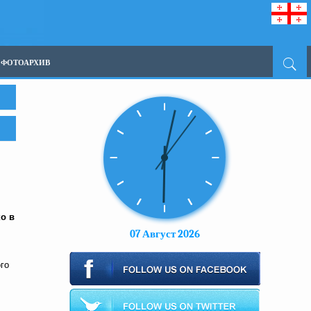
ФОТОАРХИВ
о в
07 Август 2026
го