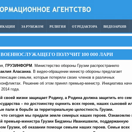
ЛИКАЦИИ
ЗА РУБЕЖОМ
РЕЛИГИЯ
ОТ РЕДАКТОРА
ВИДЕОАРХИВ
ВОЕННОСЛУЖАЩЕГО ПОЛУЧИТ 100 000 ЛАРИ
ня,
ГРУЗИНФОРМ
. Министерство обороны Грузии распространило
аклия Аласаниа
. В видео-обращении министр обороны предлагает
пенсации семьям, которые потеряли своих членов в различных
конфликтах. Решение об этом принял премьер-министр. Инициатива нач
 2014 года.
й своей жизни защищает Родину, а Родина должна защитить его се
осударства – по достоинству оценить всех героев, наших сыновей и
ые пали в борьбе за территориальную целостность Грузии.
 что сегодня мы предали земле семерых наших героев. Ознакомлю 
ой премьер-министра Грузии Бидзины Иванишвили, поддержанную
ом Грузии, об оказании помощи семьям наших героев. Семьи всех