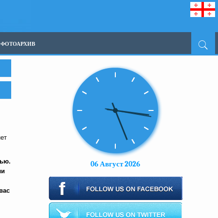
ФОТОАРХИВ
нет
мью.
06 Август 2026
ли
вас