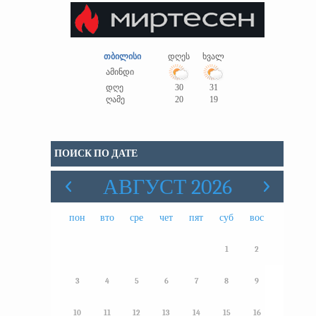
თბილისი
დღეს
ხვალ
ამინდი
დღე
30
31
ღამე
20
19
ПОИСК ПО ДАТЕ
АВГУСТ 2026
пон
вто
сре
чет
пят
суб
вос
1
2
3
4
5
6
7
8
9
10
11
12
13
14
15
16