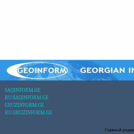
SAQINFORM.GE
RU.SAQINFORM.GE
GRUZINFORM.GE
RU.GRUZINFORM.GE
Главный редак