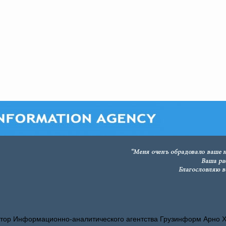
тор Информационно-аналитического агентства Грузинформ Арно 