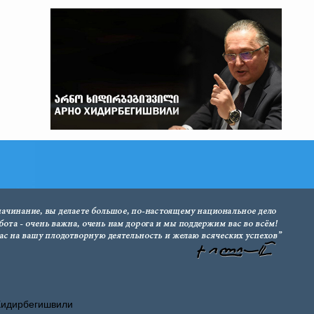
Хидирбегишвили