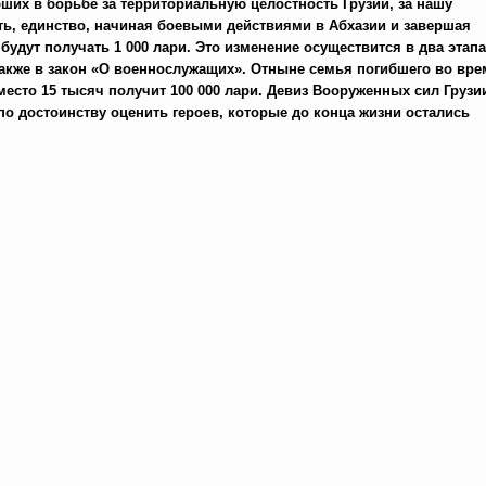
бших в борьбе за территориальную целостность Грузии, за нашу
ь, единство, начиная боевыми действиями в Абхазии и завершая
ут получать 1 000 лари. Это изменение осуществится в два этапа
 также в закон «О военнослужащих». Отныне семья погибшего во вре
сто 15 тысяч получит 100 000 лари. Девиз Вооруженных сил Грузи
 по достоинству оценить героев, которые до конца жизни остались