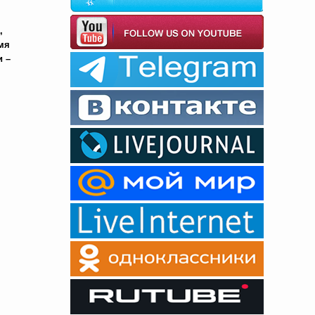
,
мя
и –