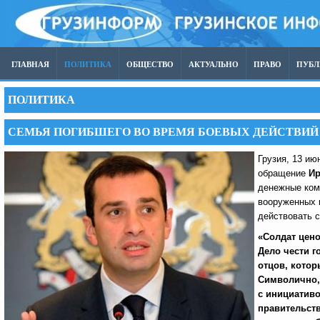
ГЛАВНАЯ
ПОЛИТИКА
ОБЩЕСТВО
АКТУАЛЬНО
ПРАВО
ПУБ
ПОЛИТИКА
СЕМЬЯ ПОГИБШЕГО ВО ВРЕМЯ БОЕВЫХ ДЕЙСТВИЙ 
Грузия, 13 ию
обращение
Ир
денежные ком
вооруженных 
действовать с
«Солдат цено
Дело чести г
отцов, котор
Символично,
с инициатив
правительств