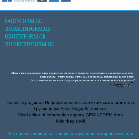
SAQINFORM.GE
RU.SAQINFORM.GE
GRUZINFORM.GE
RU.GRUZINFORM.GE
Главный редактор Информационно-аналитического агентства
Грузинформ Арно Хидирбегишвили
Chief editor of Information agency GEOINFORM Arno
Khidirbegishvili
Все права защищены. При использовании, цитировании, или