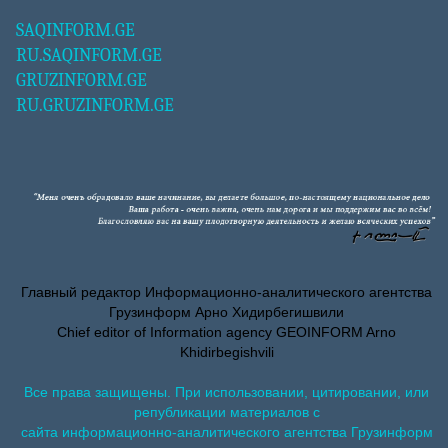
SAQINFORM.GE
RU.SAQINFORM.GE
GRUZINFORM.GE
RU.GRUZINFORM.GE
Главный редактор Информационно-аналитического агентства
Грузинформ Арно Хидирбегишвили
Chief editor of Information agency GEOINFORM Arno
Khidirbegishvili
Все права защищены. При использовании, цитировании, или
републикации материалов с
сайта информационно-аналитического агентства Грузинформ