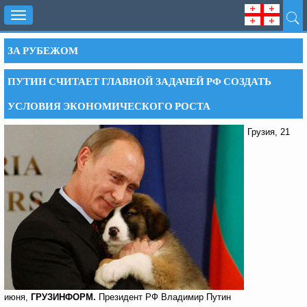
Toggle
navigation
ЗА РУБЕЖОМ
ПУТИН СЧИТАЕТ ГЛАВНОЙ ЗАДАЧЕЙ РФ СОЗДАТЬ
УСЛОВИЯ ЭКОНОМИЧЕСКОГО РОСТА
Грузия, 21
июня,
ГРУЗИНФОРМ.
Президент РФ Владимир Путин