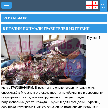
Toggle
navigation
ЗА РУБЕЖОМ
В ИТАЛИИ ПОЙМАЛИ ГРАБИТЕЛЕЙ ИЗ ГРУЗИИ
Грузия, 11
июля,
ГРУЗИНФОРМ.
В результате спецоперации итальянских
спецслужб в Милане и его окрестностях по обвинению в совершении
квартирных краж задержана группа иностранцев. Среди
подозреваемых десять граждан Грузии и один гражданин Украины,
сообщают грузинские СМИ со ссылкой на итальянские источники.