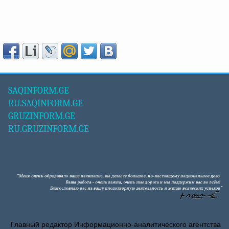
SAQINFORM.GE
RU.SAQINFORM.GE
GRUZINFORM.GE
RU.GRUZINFORM.GE
Главный редактор Информационно-аналитического агентства