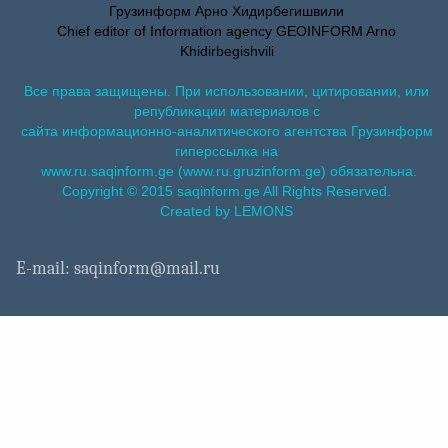
Грузинформ Арно Хидирбегишвили
Chief editor of Information agency GEOINFORM Arno
Khidirbegishvili
Все права защищены. При использовании, цитировании, или
републикации материалов с
сайта информационно-аналитического агентства Грузинформ
гиперссылка на
www.ru.saqinform.ge (www.ru.gruzinform.ge) обязательна.
Copyright © 2015 saqinform.ge All Rights Reserved.
Created by LEMONS
E-mail: saqinform@mail.ru