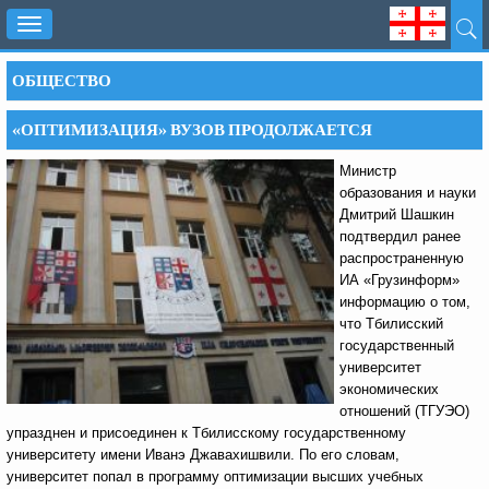
Toggle
navigation
ОБЩЕСТВО
«ОПТИМИЗАЦИЯ» ВУЗОВ ПРОДОЛЖАЕТСЯ
Министр
образования и науки
Дмитрий Шашкин
подтвердил ранее
распространенную
ИА «Грузинформ»
информацию о том,
что Тбилисский
государственный
университет
экономических
отношений (ТГУЭО)
упразднен и присоединен к Тбилисскому государственному
университету имени Иванэ Джавахишвили. По его словам,
университет попал в программу оптимизации высших учебных