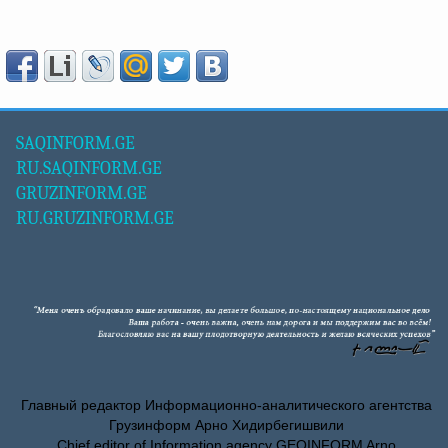
SAQINFORM.GE
RU.SAQINFORM.GE
GRUZINFORM.GE
RU.GRUZINFORM.GE
Главный редактор Информационно-аналитического агентства
Грузинформ Арно Хидирбегишвили
Chief editor of Information agency GEOINFORM Arno