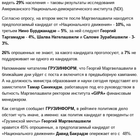
видеть
29%
населения – таковы результаты исследования
Американского Национально-демократического института (NDI).
Согласно опросу, на втором месте после Маргвелашвили находится
предпологаемый кандидат от «Национального движения» -
10%,
на
третьем
Нино Бурджанадзе – 5%
, за ней следуют
Георгий
Таргамадзе
-
4%, Шалва Нателашвили
и
Саломе Зурабишвили
-
3-
3%.
26%
опрошенных не знают, за какого кандидата проголосуют, а
7%
не
поддерживает ни одного из кандидатов.
Напоминаем читателям
ГРУЗИНФОРМ
, что Георгий Маргвелашвили в
ближайшие дни уйдет с поста и включится в предвыборную кампанию.
А на должность министра образования и науки сегодня представят его
заместителя
Тамар Саникидзе
, работавшую под его руководством в
бытность Маргвелашвили ректором института
«
GIPA
»
финансовым
менеджером.
Как сегодня сообщает
ГРУЗИНФОРМ,
в рейтинге политиков дело
обстоит чуть иначе, а именно: как политик кандидат в президенты от
«Грузинской мечты»
Георгий Маргвелашвили
нравится 45% опрошенных, а предполагаемый кандидат от
«Национального движения»
Давид Бакрадзе
опережает его с 48%.