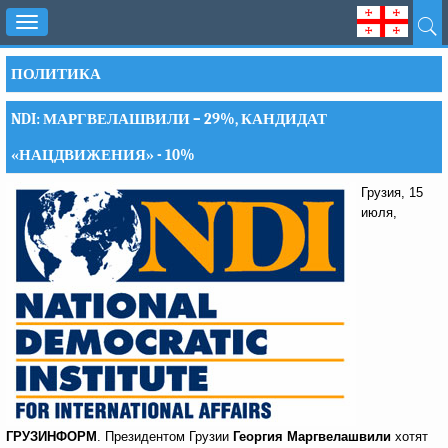
Toggle
navigation
ПОЛИТИКА
NDI: МАРГВЕЛАШВИЛИ – 29%, КАНДИДАТ
«НАЦДВИЖЕНИЯ» - 10%
Грузия, 15
июля,
ГРУЗИНФОРМ
. Президентом Грузии
Георгия Маргвелашвили
хотят