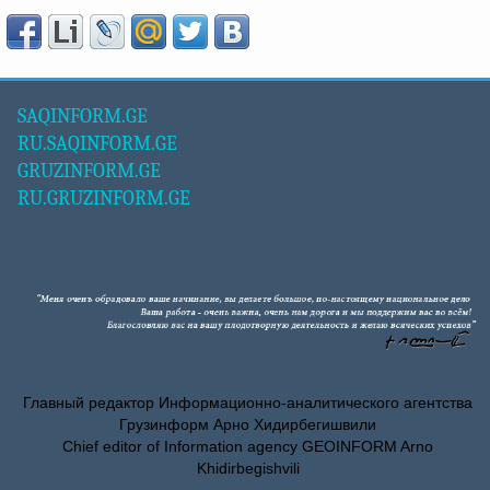
SAQINFORM.GE
RU.SAQINFORM.GE
GRUZINFORM.GE
RU.GRUZINFORM.GE
Главный редактор Информационно-аналитического агентства
Грузинформ Арно Хидирбегишвили
Chief editor of Information agency GEOINFORM Arno
Khidirbegishvili