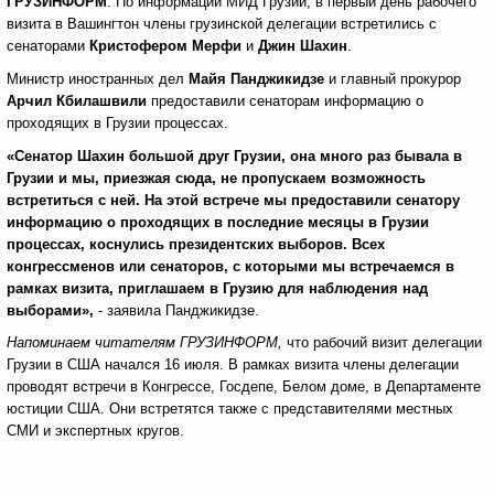
ГРУЗИНФОРМ
. По информации МИД Грузии, в первый день рабочего
визита в Вашингтон члены
грузинской делегации встретились с
сенаторами
Кристофером Мерфи
и
Джин Шахин
.
Министр иностранных дел
Майя Панджикидзе
и главный прокурор
Арчил Кбилашвили
предоставили сенаторам информацию о
проходящих в Грузии процессах.
«Сенатор Шахин большой друг Грузии, она много раз бывала в
Грузии и мы, приезжая сюда, не пропускаем возможность
встретиться с ней. На этой встрече мы предоставили сенатору
информацию о проходящих в последние месяцы в Грузии
процессах, коснулись президентских выборов. Всех
конгрессменов или сенаторов, с которыми мы встречаемся в
рамках визита, приглашаем в Грузию для наблюдения над
выборами»,
- заявила Панджикидзе.
Напоминаем читателям ГРУЗИНФОРМ,
что рабочий визит делегации
Грузии в США начался 16 июля. В рамках визита члены делегации
проводят встречи в Конгрессе, Госдепе, Белом доме, в Департаменте
юстиции США. Они встретятся также с представителями местных
СМИ и экспертных кругов.