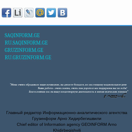
SAQINFORM.GE
RU.SAQINFORM.GE
GRUZINFORM.GE
RU.GRUZINFORM.GE
Главный редактор Информационно-аналитического агентства
Грузинформ Арно Хидирбегишвили
Chief editor of Information agency GEOINFORM Arno
Khidirbegishvili