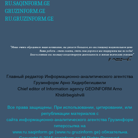
RU.SAQINFORM.GE
GRUZINFORM.GE
RU.GRUZINFORM.GE
Главный редактор Информационно-аналитического агентства
Грузинформ Арно Хидирбегишвили
Chief editor of Information agency GEOINFORM Arno
Khidirbegishvili
Все права защищены. При использовании, цитировании, или
републикации материалов с
сайта информационно-аналитического агентства Грузинформ
гиперссылка на
www.ru.saqinform.ge (www.ru.gruzinform.ge) обязательна.
Copyright © 2015 saqinform.ge All Rights Reserved.