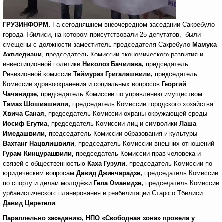
ГРУЗИНФОРМ.
На сегодняшнем внеочередном заседании Сакребуло
города Тбилиси, на котором присутствовали 25 депутатов, были
смещены с должности заместитель председателя Сакребуло
Мамука
Ахвледиани,
председатель Комиссии экономического развития и
инвестиционной политики
Николоз Бачилава,
председатель
Ревизионной комиссии
Теймураз Григалашвили,
председатель
Комиссии здравоохранения и социальных вопросов
Георгий
Чачанидзе,
председатель Комиссии по управлению имуществом
Тамаз Шошиашвили,
председатель Комиссии городского хозяйства
Хвича Саная,
председатель Комиссии охраны окружающей среды
Иосиф Егутиа,
председатель Комиссии лиц и символики
Лаша
Имедашвили,
председатель Комиссии образования и культуры
Вахтанг Нацвлишвили
, председатель Комиссии внешних отношений
Гурам Кинцурашвили,
председатель Комиссии прав человека и
связей с общественностью
Каха Гурули,
председатель Комиссии по
юридическим вопросам
Давид Джинчарадзе,
председатель Комиссии
по спорту и делам молодёжи
Гела Оманидзе,
председатель Комиссии
урбанистического планирования и реабилитации Старого Тбилиси
Давид Церетели.
Параллельно заседанию, НПО «Свободная зона» провела у