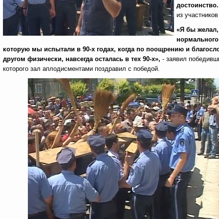
достоинство.
из участнико
«Я бы желал,
нормального 
которую мы испытали в 90-х годах, когда по поощрению и благос
другом физически, навсегда осталась в тех 90-х»,
- заявил победивш
которого зал аплодисментами поздравил с победой.