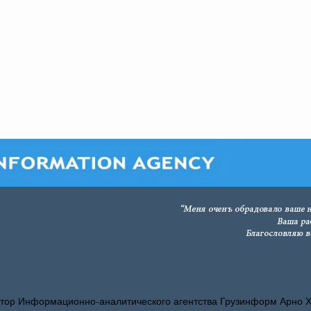
тор Информационно-аналитического агентства Грузинформ Арно 