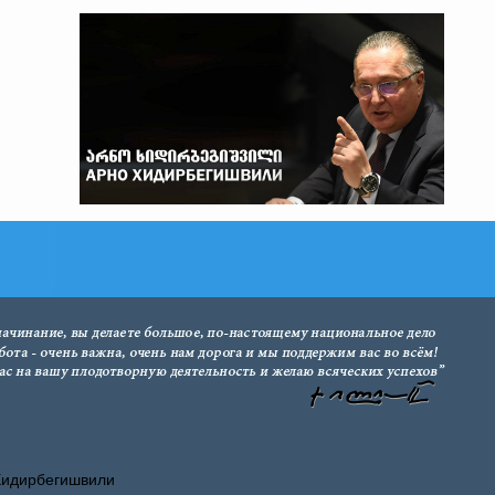
Хидирбегишвили