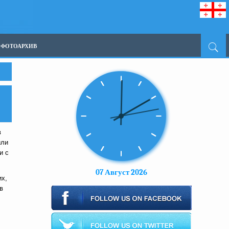
ФОТОАРХИВ
в
или
и с
07 Август 2026
их,
в