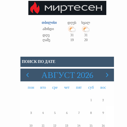
თბილისი
დღეს
ხვალ
ამინდი
დღე
31
31
ღამე
19
20
ПОИСК ПО ДАТЕ
АВГУСТ 2026
пон
вто
сре
чет
пят
суб
вос
1
2
3
4
5
6
7
8
9
10
11
12
13
14
15
16