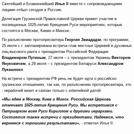
Святейший и Блаженнейший
Илья II
вместе с сопровождающими
лицами отбыл сегодня в Россию.
Делегация Грузинской Православной Церкви примет участие в
посвященных 1025-летию Крещения Руси мероприятиях, которые
состоятся в Москве, Киеве и Минске.
По разъяснению протопресвитера
Георгия Звиададзе
, по программе,
25 июля с.г. запланирована встреча глав местных Церквей и духовных
лиц высокого ранга с президентом Российской Федерации
Владимиром Путиным
, 27 июля – с президентом Украины
Виктором
Януковичем
, а 29 июля – с президентом Беларуси
Александром
Лукашенко
.
На встрече с президентом РФ речь не будет идти о российско-
грузинских отношениях, так как, по разъяснению протопресвитера, это
- нерабочий визит и связан только с юбилейной датой.
«Мы едем в Москву, Киев и Минск. Российская Церковь
отмечает 1025-летие Крещения Руси. Мы встретимся с
Патриархом всея Руси Кириллом и другими иерархами.
Состоятся также встречи с президентами. Надеемся, что
вернемся с хорошими результатами»,
- отметил Илья II.