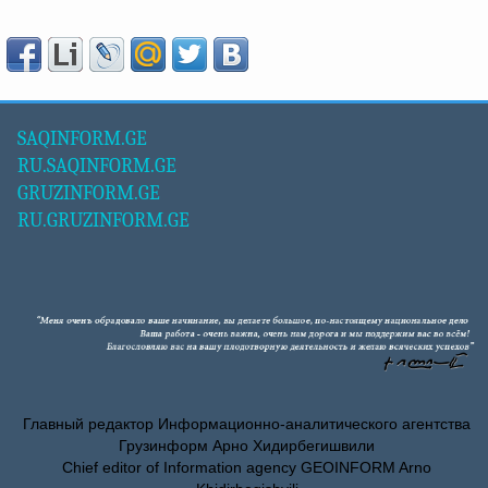
SAQINFORM.GE
RU.SAQINFORM.GE
GRUZINFORM.GE
RU.GRUZINFORM.GE
Главный редактор Информационно-аналитического агентства
Грузинформ Арно Хидирбегишвили
Chief editor of Information agency GEOINFORM Arno