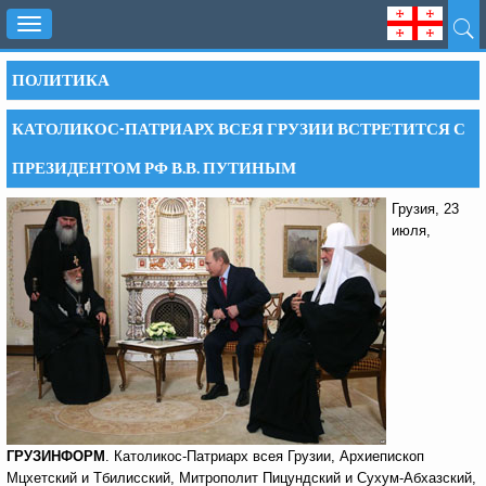
Toggle
navigation
ПОЛИТИКА
КАТОЛИКОС-ПАТРИАРХ ВСЕЯ ГРУЗИИ ВСТРЕТИТСЯ С
ПРЕЗИДЕНТОМ РФ В.В. ПУТИНЫМ
Грузия, 23
июля,
ГРУЗИНФОРМ
. Католикос-Патриарх всея Грузии, Архиепископ
Мцхетский и Тбилисский, Митрополит Пицундский и Сухум-Абхазский,