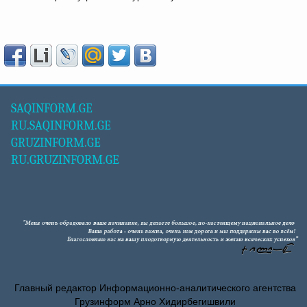
SAQINFORM.GE
RU.SAQINFORM.GE
GRUZINFORM.GE
RU.GRUZINFORM.GE
Главный редактор Информационно-аналитического агентства
Грузинформ Арно Хидирбегишвили