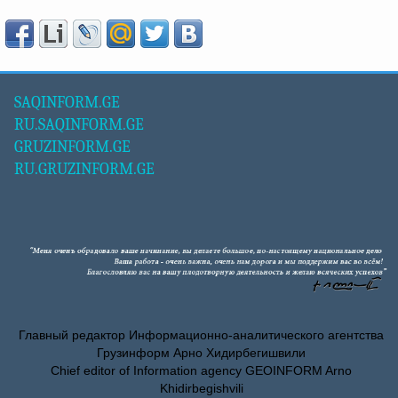
SAQINFORM.GE
RU.SAQINFORM.GE
GRUZINFORM.GE
RU.GRUZINFORM.GE
Главный редактор Информационно-аналитического агентства
Грузинформ Арно Хидирбегишвили
Chief editor of Information agency GEOINFORM Arno
Khidirbegishvili