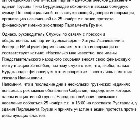
оппозиционной политической партии «Демократическое движение –
единая Грузия» Нино Бурджанадзе обходится в весьма солидную
сумму. По неофициальной, но заслуживающей доверия информации,
организацию назначенной на 25 ноября с.г. акции протеста
финансирует именно экс-спикер Парламента Грузии.
Однако, руководитель Службы по связям с прессой и
общественностью партии Бурджанадзе – Хатуна Иванишвили в
беседе с ИА «Грузинформ» заявляет, что эта информация не
соответствует истине: «Насколько мне известно, все члены
Представительского народного собрания вносят свою финансовую
лепту в акцию 25 ноября, поэтому слухи о том, что, якобы, только
Бурджанадзе финансирует это мероприятие – всего лишь сплетни» -
сказала Иванишвили.
Напомним, что в последние дни в нескольких грузинских изданиях
появилась рекламные объявления Собрания, посредством которых
члены инициативной группы Народного собрания призывают
население собраться 25 ноября с.г., в 15:00 на проспекте Руставели, у
здания Парламента Грузии и принять участие в акции протеста против
действующих властей.