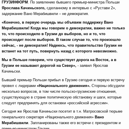
ГРУЗИНФОРМ
. По заявлению бывшего премьер-министра Польши
Ярослава Качиньского,
сделанному в интервью с «Рустави 2»,
задержание Вано Мерабишвили – не демократия.
«Конечно, в первую очередь мы объявим поддержку Вано
Мерабишвили! Когда мы говорим о демократии, важно не только
то, что происходило в Грузии до выборов, но и то, что
происходит после выборов. В таком случае то, что произошло
сейчас, - не демократия! Надеюсь, что правительство Грузии не
встанет на тот путь, повернуть назад с которого невозможно.
Мы в Польше говорим, что существует дорога на Восток, а в
Грузии ее называют дорогой на Север»,
- заявил Ярослав
Качиньски.
Бывший премьер Польши прибыл в Грузию сегодня и первую встречу
провел с лидерами
«Национального движения».
Стороны обсудили
несколько вопросов, в том числе польско-грузинские отношения,
существующую в стране политическую обстановку и шаги, которые
следует предпринять для остановки «российской агрессии».
Сегодня же Ярослав Качиньски посетит в т.н. Матросовской тюрьме
генерального секретаря «Национального движения»
Вано
Мерабишвили
. Запланированы также его встречи с президентом и
премьер-министром Грузии.