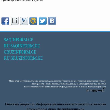
SAQINFORM.GE
RU.SAQINFORM.GE
GRUZINFORM.GE
RU.GRUZINFORM.GE
Главный редактор Информационно-аналитического агентства
Грузинформ Арно Хидирбегишвили