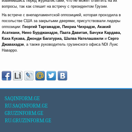
извинившись перед журналистами, что не может ответить на их
вопросы, так как спешит на встречу с президентом Грузии.
На встрече с внепарламентской оппозицией, которая проходила в
посольстве США за закрытыми дверями, присутствовали лидеры
оппозиции:
Георгий Таргамадзе, Пикриа Чихрадзе, Акакий
Асатиани, Нино Бурджанадзе, Паата Давитая, Бачуки Кардава,
Каха Кукава, Джонди Багатуриа, Шалва Нателашвили
и
Серго
Джавахадзе
, а также руководитель грузинского офиса NDI Луис
Наварро.
SAQINFORM.GE
RU.SAQINFORM.GE
GRUZINFORM.GE
RU.GRUZINFORM.GE