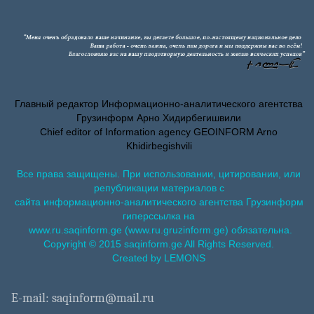
Главный редактор Информационно-аналитического агентства
Грузинформ Арно Хидирбегишвили
Chief editor of Information agency GEOINFORM Arno
Khidirbegishvili
Все права защищены. При использовании, цитировании, или
републикации материалов с
сайта информационно-аналитического агентства Грузинформ
гиперссылка на
www.ru.saqinform.ge (www.ru.gruzinform.ge) обязательна.
Copyright © 2015 saqinform.ge All Rights Reserved.
Created by LEMONS
E-mail: saqinform@mail.ru