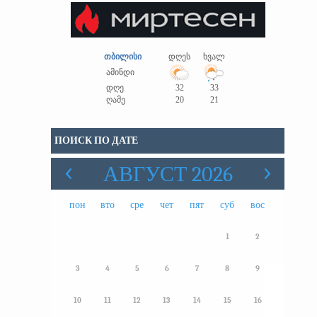
თბილისი
დღეს
ხვალ
ამინდი
დღე
32
33
ღამე
20
21
ПОИСК ПО ДАТЕ
АВГУСТ 2026
пон
вто
сре
чет
пят
суб
вос
1
2
3
4
5
6
7
8
9
10
11
12
13
14
15
16