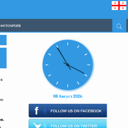
ФОТОАРХИВ
 в
08 Август 2026
но
ов.