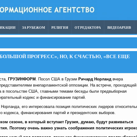
ЛИКАЦИИ
ЗА РУБЕЖОМ
РЕЛИГИЯ
ОТ РЕДАКТОРА
ВИДЕОАРХИВ
БОЛЬШОЙ ПРОГРЕСС», НО, К СЧАСТЬЮ, «ВСЕ ЕЩЕ
уста,
ГРУЗИНФОРМ
. Посол США в Грузии
Ричард Норланд
вчера
 представителями внепарламентской оппозиции. На встрече, проходящей
са в посольстве США, главными темами беседы были предвыборная
ирательный кодекс и финансирование партий.
 Норланда, его интересовала позиция политических лидеров относитель
о кодекса, финансирования партий и президентских выборов.
ком сезоне, в который вступает Грузия, думаю, будут развиваться
ия. Поэтому очень важно узнать соображения политических игрок