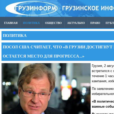
ГЛАВНАЯ
ПОЛИТИКА
ОБЩЕСТВО
АКТУАЛЬНО
ПРАВО
ПУБ
ПОЛИТИКА
ПОСОЛ США СЧИТАЕТ, ЧТО «В ГРУЗИИ ДОСТИГНУТ 
ОСТАЕТСЯ МЕСТО ДЛЯ ПРОГРЕССА…»
Грузия, 2 авг
встретился с
течение 1 ча
кампания, изб
По заявлению
избирательног
«В политичес
важные событ