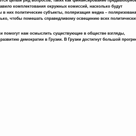
тся целый ряд вопросов, таких как финансирование предвыборно
равило комплектования окружных комиссий, насколько будут
 в них политические субъекты, поляризация медиа – поляризована
лько, чтобы помешать справедливому освещению всех политически
ечи помогут нам осмыслить существующие в обществе взгляды,
азвитию демократии в Грузии. В Грузии достигнут большой прогре