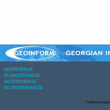
SAQINFORM.GE
RU.SAQINFORM.GE
GRUZINFORM.GE
RU.GRUZINFORM.GE
Главный редак