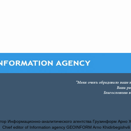
тор Информационно-аналитического агентства Грузинформ Арно 
Chief editor of Information agency GEOINFORM Arno Khidirbegishvili