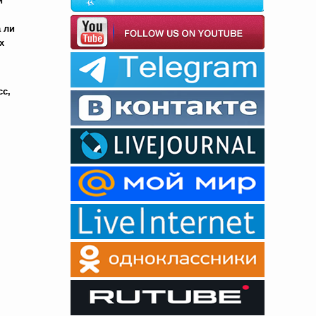
й
 ли
х
сс,