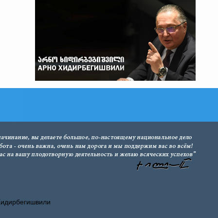
Хидирбегишвили