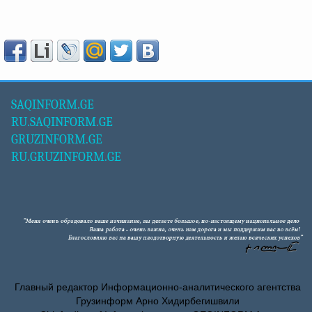
SAQINFORM.GE
RU.SAQINFORM.GE
GRUZINFORM.GE
RU.GRUZINFORM.GE
Главный редактор Информационно-аналитического агентства
Грузинформ Арно Хидирбегишвили