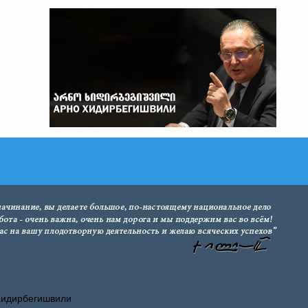
Хидирбегишвили