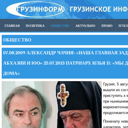
ГЛАВНАЯ
ПОЛИТИКА
ОБЩЕСТВО
АКТУАЛЬНО
ПРАВО
ПУБ
ОБЩЕСТВО
07.08.2009 АЛЕКСАНДР ЧАЧИЯ: «НАША ГЛАВНАЯ З
АБХАЗИИ И ЮО» 25.07.2013 ПАТРИАРХ ИЛЬЯ II: «
ДОМА»
Грузия, 5 авг
вышли из сос
приступить к 
при нынешнем 
марионеточна
продолжается 
Поначалу нов
характера, за