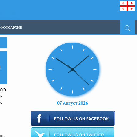
ФОТОАРХИВ
И
 ЮО
 и
но
07 Август 2026
ыть