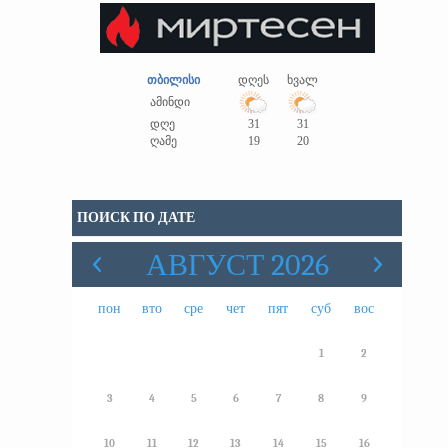
თბილისი
დღეს
ხვალ
ამინდი
დღე
31
31
ღამე
19
20
ПОИСК ПО ДАТЕ
АВГУСТ 2026
пон
вто
сре
чет
пят
суб
вос
1
2
3
4
5
6
7
8
9
10
11
12
13
14
15
16