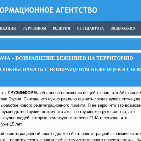
ЛИКАЦИИ
ЗА РУБЕЖОМ
РЕЛИГИЯ
ОТ РЕДАКТОРА
ВИДЕОАРХИВ
АДАЧА – ВОЗВРАЩЕНИЕ БЕЖЕНЦЕВ НА ТЕРРИТОРИЮ
МЫ ДОЛЖНЫ НАЧАТЬ С ВОЗВРАЩЕНИЯ БЕЖЕНЦЕВ В СВО
уста,
ГРУЗИНФОРМ.
«Реальное положения вещей таково, что Абхазия и
тава Грузии. Считаю, что нужно реально оценить создавшуюся ситуацию
выработке нового реинтеграционного проекта. Я не верю, что это возмож
руководстве Грузии, потому что это - не грузинское руководство, это -
я группа людей, которые реализуют интересы США в регионе, что
уже 15 лет.
ый реинтеграционный проект должен быть реинтеграцией экономического
тем – политического, причем субъектами этого нового проекта должны б