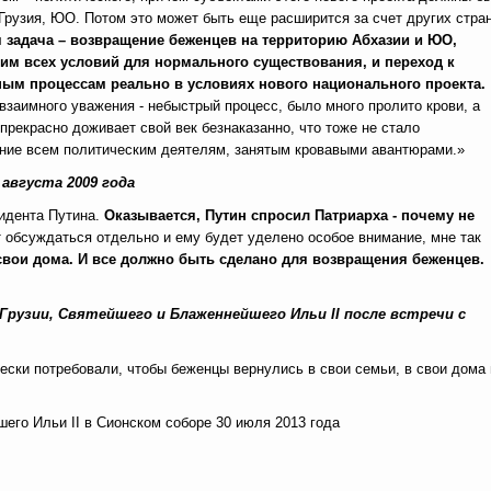
Грузия, ЮО. Потом это может быть еще расширится за счет других стран
 задача – возвращение беженцев на территорию Абхазии и ЮО,
им всех условий для нормального существования, и переход к
ным процессам реально в условиях нового национального проекта.
заимного уважения - небыстрый процесс, было много пролито крови, а
рекрасно доживает свой век безнаказанно, что тоже не стало
ние всем политическим деятелям, занятым кровавыми авантюрами.»
августа 2009 года
зидента Путина.
Оказывается, Путин спросил Патриарха - почему не
 обсуждаться отдельно и ему будет уделено особое внимание, мне так
свои дома. И все должно быть сделано для возвращения беженцев.
 Грузии, Святейшего и Блаженнейшего
Ильи
II
после встречи с
ески потребовали, чтобы беженцы вернулись в свои семьи, в свои дома 
его Ильи II в Сионском соборе 30 июля 2013 года