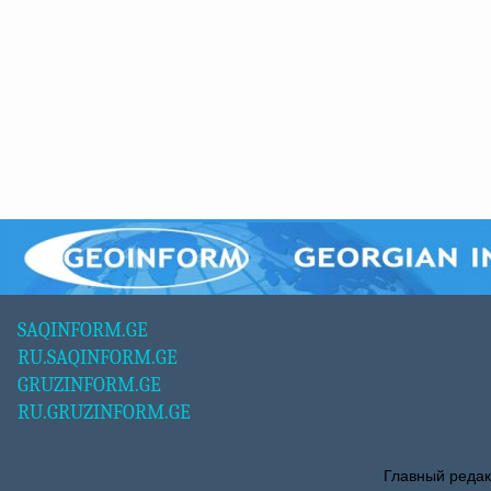
SAQINFORM.GE
RU.SAQINFORM.GE
GRUZINFORM.GE
RU.GRUZINFORM.GE
Главный редак