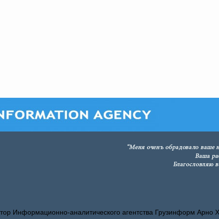
тор Информационно-аналитического агентства Грузинформ Арно 