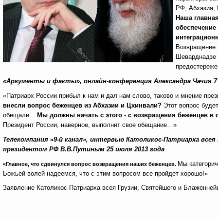
РФ, Абхазия, 
Наша главная
обеспечение 
интеграцион
Возвращение в
Шеварднадзе п
предостереже
«Аргументы и факты», онлайн-конференция Александра Чачия 7 
«Патриарх России прибыл к нам и дал нам слово, таково и мнение пре
внесли вопрос беженцев из Абхазии и Цхинвали?
Этот вопрос будет
обещали...
Мы должны начать с этого - с возвращения беженцев в 
Президент России, наверное, выполнит свое обещание…»
Телекомпания «9-й канал», интервью Католикос-Патриарха всея
президентом РФ В.В.Путиным
25 июля 2013 года
Мы категорич
«Главное, что сдвинулся вопрос возвращения наших беженцев.
Божьей волей надеемся, что с этим вопросом все пройдет хорошо!»
Заявление Католикос-Патриарха всея Грузии, Святейшего и Блаженнейш