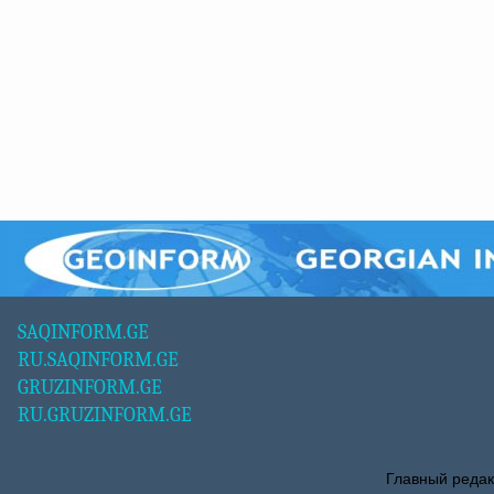
SAQINFORM.GE
RU.SAQINFORM.GE
GRUZINFORM.GE
RU.GRUZINFORM.GE
Главный редак