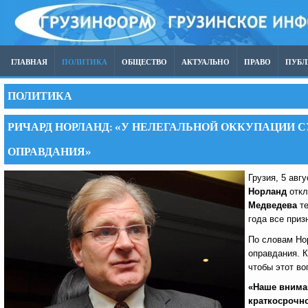
ГЛАВНАЯ
ПОЛИТИКА
ОБЩЕСТВО
АКТУАЛЬНО
ПРАВО
ПУБ
ПОЛИТИКА
РИЧАРД НОРЛАНД: «У НЕЛЕГАЛЬНОЙ ОККУПАЦИИ 
ОПРАВДАНИЯ»
Грузия, 5 авг
Норланд
откл
Медведева
те
года все приз
По словам Нор
оправдания. 
чтобы этот во
«Наше внима
краткосрочн