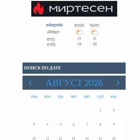
თბილისი
დღეს
ხვალ
ამინდი
დღე
31
31
ღამე
19
20
ПОИСК ПО ДАТЕ
АВГУСТ 2026
пон
вто
сре
чет
пят
суб
вос
1
2
3
4
5
6
7
8
9
10
11
12
13
14
15
16