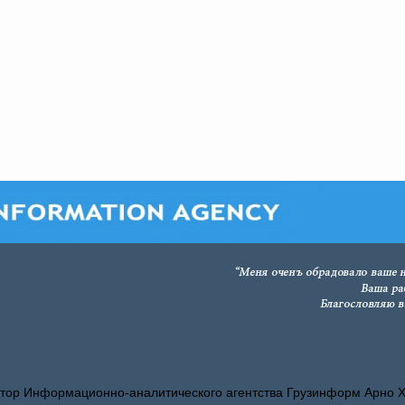
тор Информационно-аналитического агентства Грузинформ Арно 