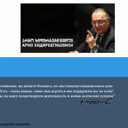
Хидирбегишвили