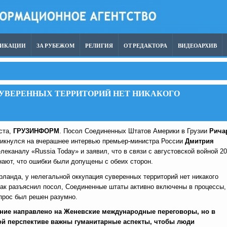
ЛИКАЦИИ
ЗА РУБЕЖОМ
РЕЛИГИЯ
ОТ РЕДАКТОРА
ВИДЕОАРХИВ
СУВЕРЕННЫХ ТЕРРИТОРИЙ НЕТ НИКАКОГО
уста,
ГРУЗИНФОРМ
. Посол Соединенных Штатов Америки в Грузии
Рича
икнулся на вчерашнее интервью премьер-министра России
Дмитрия
леканалу «Russia Today» и заявил, что в связи с августовской войной 2
нают, что ошибки были допущены с обеих сторон.
ланда, у нелегальной оккупация суверенных территорий нет никакого
Как разъяснил посол, Соединенные штаты активно включены в процессы,
прос был решен разумно.
ние направлено на Женевские международные переговоры, но в
ой перспективе важны гуманитарные аспекты, чтобы люди