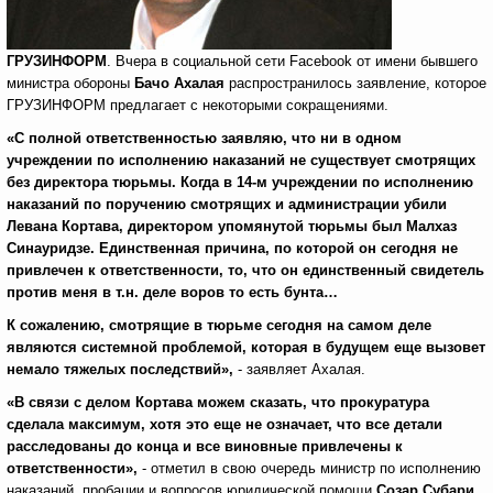
ГРУЗИНФОРМ
. Вчера в социальной сети Facebook от имени бывшего
министра обороны
Бачо Ахалая
распространилось заявление, которое
ГРУЗИНФОРМ предлагает с некоторыми сокращениями.
«С полной ответственностью заявляю, что ни в одном
учреждении по исполнению наказаний не существует смотрящих
без директора тюрьмы. Когда в 14-м учреждении по исполнению
наказаний по поручению смотрящих и администрации убили
Левана Кортава, директором упомянутой тюрьмы был Малхаз
Синауридзе. Единственная причина, по которой он сегодня не
привлечен к ответственности, то, что он единственный свидетель
против меня в т.н. деле воров то есть бунта…
К сожалению, смотрящие в тюрьме сегодня на самом деле
являются системной проблемой, которая в будущем еще вызовет
немало тяжелых последствий»,
- заявляет Ахалая.
«В связи с делом Кортава можем сказать, что прокуратура
сделала максимум, хотя это еще не означает, что все детали
расследованы до конца и все виновные привлечены к
ответственности»,
- отметил в свою очередь министр по исполнению
наказаний, пробации и вопросов юридической помощи
Созар Субари
,