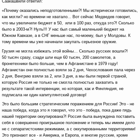
Саакашвили ответил:
«Почему оказались неподготовленными?! Мы истерически готовились,
как могли? но времени не хватало... Вот сейчас Медведев говорит,
что мы увеличили бюджет в 50, или в 100 раз, откуда это?! Сколько
было в 2003-м?! Нуль!!! У нас был самый маленький бюджет на
Южном Кавказе, а в СНГ меньше нас, по-моему, был у Молдовы. К
тому времени мы уже начинали закупать серьезное оружие.
Грузия не могла избежать этой войны… Сколько русских вошли?!
50 тысяч сразу, сзади шли еще 60 тысяч, 200 самолетов, а
бронетехники было больше, чем в Афганистане в 1979 году!
Афганистан они полностью взяли за 2 дня, Чехословакия пала через
2 дня, Венгрию взяли за 2, или 3 дня, а мы были первой страной,
которую Россия не только не смогла полностью захватить в
результате такой интервенции, но которая, как и Финляндия, не
подписала ни один капитулянтский договор!
Это было большим стратегическим поражением для России! Это - не
наша победа, когда это я говорил, что это - победа, пока даже пядь
нашей территории оккупирована?! Россия была вынуждена поставить
себя в совершенно проигрышное положение и теперь мы имеем дело
не с сепаратистскими режимами, а с оккупированными территориями!
Это признают все - и Америка, и Европа, и многие русские, кроме