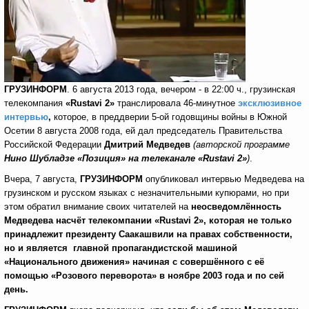
ГРУЗИНФОРМ
. 6 августа 2013 года, вечером - в 22:00 ч., грузинская
телекомпания
«
Rustavi
2»
транслировала 46-минутное
эксклюзивное
интервью
,
которое, в преддверии 5-ой годовщины войны в Южной
Осетии 8 августа 2008 года, ей дал председатель Правительства
Российской Федерации
Дмитрий Медведев
(авторской программе
Нино Шубладзе
«Позиция» на телеканале «
Rustavi
2»
)
.
Вчера, 7 августа,
ГРУЗИНФОРМ
опубликовал интервью Медведева на
грузинском и русском языках с незначительными купюрами, но при
этом обратил внимание своих читателей на
н
еосведомлённость
Медведева насчёт телекомпании «
Rustavi
2», которая не только
принадлежит президенту Саакашвили на правах собственности,
но и
является главной пропагандистской машиной
«Национального движения» начиная с совершённого с её
помощью
«Розового переворота» в ноябре 2003 года и по сей
день.