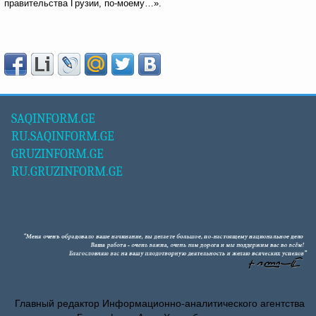
правительства Грузии, по-моему…».
SAQINFORM.GE
RU.SAQINFORM.GE
GRUZINFORM.GE
RU.GRUZINFORM.GE
Главный редактор Информационно-аналитического агентства