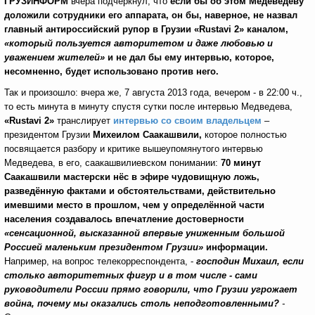
ГРУЗИНФОРМ
вчера
подчеркнул, что
если бы об этом Медеведеву
доложили сотрудники его аппарата, он бы, наверное, не назвал
главный антироссийский рупор в Грузии
«
Rustavi
2»
каналом,
«который пользуется авторитетом и даже любовью и
уважением жителей»
и не дал бы ему интервью, которое,
несомненно, будет использовано против него.
Так и произошло: вчера же, 7 августа 2013 года, вечером - в 22:00 ч.,
то есть минута в минуту спустя сутки после интервью Медведева,
«
Rustavi
2»
транслирует
интервью со своим владельцем
–
президентом Грузии
Михеилом Саакашвили,
которое полностью
посвящается разбору и критике вышеупомянутого интервью
Медведева, в его, саакашвилиевском понимании:
70 минут
Саакашвили мастерски нёс в эфире чудовищную ложь,
разведённую фактами и обстоятельствами, действительно
имевшими место в прошлом, чем у определённой части
населения создавалось впечатление достоверности
«сенсационной, высказанной впервые униженным большой
Россией маленьким президентом Грузии»
информации.
Например, на вопрос телекорреспондента, -
господин Михаил, если
столько авторитетных фигур и в том числе - сами
руководители России прямо говорили, что Грузии угрожает
война, почему мы оказались столь неподготовленными?
-