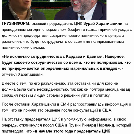
ГРУЗИНФОРМ
. Бывший председатель ЦИК
Зураб Харатишвили
на
проведенном сегодня специальном брифинге назвал причиной ухода с
должности председателя создание нового политического центра и
разъяснил, что будет сотрудничать со всеми не поляризованными
политическими силами.
«Не исключаю сотрудничества с Кардава и Давитая. Наверное,
будет какое-то сотрудничество со всеми, кто не поляризован, кто
не придерживается определенных маргинальных взглядов»,
-
отметил Харатишвили.
Вместе с тем, по его разъяснению, эта отставка ни для кого не
должна была быть неожиданностью, так как он полтора месяца назад
сообщил первым лицам страны о решении уйти в политику.
После отставки Харатишвили в СМИ распространилась информация о
том, что он принял это решение после консультаций в США.
На отставку председателя ЦИК и упомянутую информацию, в свою
очередь, откликнулся посол США в Грузии
Ричард Норланд
, который
подтвердил, что
«в начале этого года председатель ЦИК