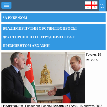
Toggle
navigation
ЗА РУБЕЖОМ
ВЛАДИМИР ПУТИН ОБСУДИЛ ВОПРОСЫ
ДВУСТОРОННЕГО СОТРУДНИЧЕСТВА С
ПРЕЗИДЕНТОМ АБХАЗИИ
Грузия, 19
августа,
ГРУЗИНФОРМ
. Президент России
Владимир Путин
15 августа 2013