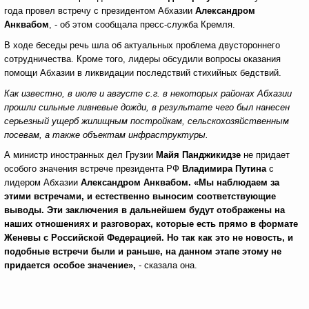
года провел встречу с президентом Абхазии
Александром
Анквабом
, - об этом сообщала пресс-служба Кремля.
В ходе беседы речь шла об актуальных проблема двустороннего
сотрудничества. Кроме того, лидеры обсудили вопросы оказания
помощи Абхазии в ликвидации последствий стихийных бедствий.
Как известно, в июле и августе с.г. в некоторых районах Абхазии
прошли сильные ливневые дожди, в результате чего был нанесен
серьезный ущерб жилищным постройкам,
сельскохозяйственным
посевам, а также объектам инфраструктуры.
А министр иностранных дел Грузии
Майя Панджикидзе
не придает
особого значения встрече президента РФ
Владимира Путина
с
лидером Абхазии
Александром Анквабом.
«Мы наблюдаем за
этими встречами, и естественно выносим соответствующие
выводы. Эти заключения в дальнейшем будут отображены на
наших отношениях и разговорах, которые есть прямо в формате
Женевы с Российской Федерацией. Но так как это не новость, и
подобные встречи были и раньше, на данном этапе этому не
придается особое значение»,
- сказала она.