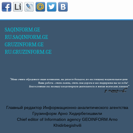
SAQINFORM.GE
RU.SAQINFORM.GE
GRUZINFORM.GE
RU.GRUZINFORM.GE
Главный редактор Информационно-аналитического агентства
Грузинформ Арно Хидирбегишвили
Chief editor of Information agency GEOINFORM Arno
Khidirbegishvili