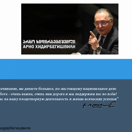
Хидирбегишвили