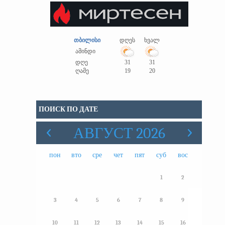
თბილისი
დღეს
ხვალ
ამინდი
დღე
31
31
ღამე
19
20
ПОИСК ПО ДАТЕ
АВГУСТ 2026
пон
вто
сре
чет
пят
суб
вос
1
2
3
4
5
6
7
8
9
10
11
12
13
14
15
16