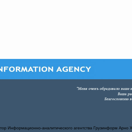
тор Информационно-аналитического агентства Грузинформ Арно 