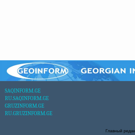
SAQINFORM.GE
RU.SAQINFORM.GE
GRUZINFORM.GE
RU.GRUZINFORM.GE
Главный редак