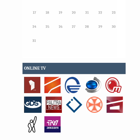
17
18
19
20
21
22
23
24
25
26
27
28
29
30
31
ONLINE TV