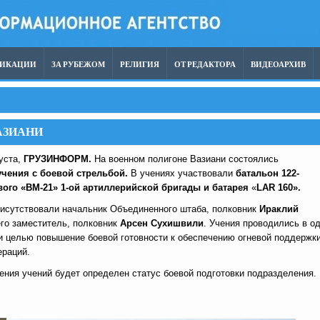
ЛИКАЦИИ
ЗА РУБЕЖОМ
РЕЛИГИЯ
ОТ РЕДАКТОРА
ВИДЕОАРХИВ
АЗИАНИ
густа,
ГРУЗИНФОРМ.
На военном полигоне Вазиани состоялись
учения с боевой стрельбой.
В учениях участвовали
батальон 122-
го «ВМ-21» 1-ой артиллерийской бригады и батарея
«
LAR
160».
рисутствовали начальник Объединенного штаба, полковник
Ираклий
го заместитель, полковник
Арсен Сухишвили
. Учения проводились в о
ли целью повышение боевой готовности к обеспечению огневой поддержк
ераций.
ения учений будет определен статус боевой подготовки подразделения.