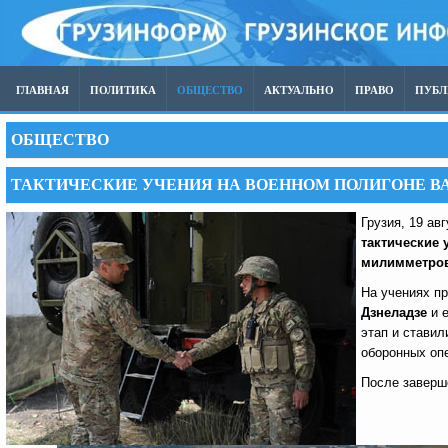
ГЛАВНАЯ
ПОЛИТИКА
ОБЩЕСТВО
АКТУАЛЬНО
ПРАВО
ПУБ
ОБЩЕСТВО
ТАКТИЧЕСКИЕ УЧЕНИЯ НА ВОЕННОМ ПОЛИГОНЕ В
Грузия, 19 ав
тактические 
милимметрово
На учениях п
Дзнеладзе
и е
этап и стави
оборонных оп
После заверш