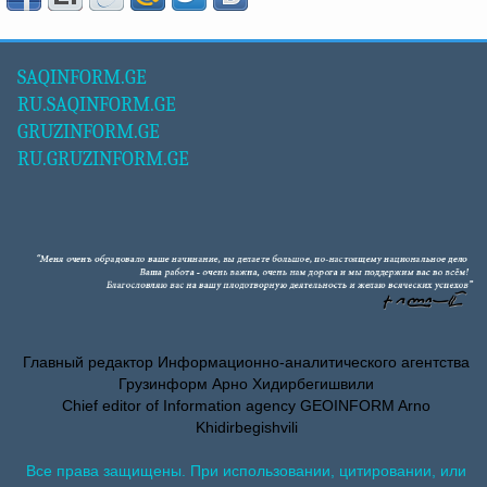
SAQINFORM.GE
RU.SAQINFORM.GE
GRUZINFORM.GE
RU.GRUZINFORM.GE
Главный редактор Информационно-аналитического агентства
Грузинформ Арно Хидирбегишвили
Chief editor of Information agency GEOINFORM Arno
Khidirbegishvili
Все права защищены. При использовании, цитировании, или