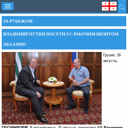
Toggle
navigation
ЗА РУБЕЖОМ
ВЛАДИМИР ПУТИН ПОСЕТИЛ С РАБОЧИМ ВИЗИТОМ
АБХАЗИЮ
Грузия, 26
августа
,
ГРУЗИНФОРМ
. В воскресенье, 25 августа, президент РФ
Владимир