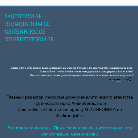
SAQINFORM.GE
RU.SAQINFORM.GE
GRUZINFORM.GE
RU.GRUZINFORM.GE
Главный редактор Информационно-аналитического агентства
Грузинформ Арно Хидирбегишвили
Chief editor of Information agency GEOINFORM Arno
Khidirbegishvili
Все права защищены. При использовании, цитировании, или
републикации материалов с