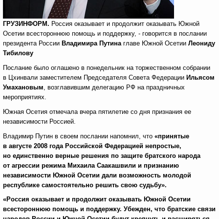
ГРУЗИНФОРМ.
Россия оказывает и продолжит оказывать Южной
Осетии всестороннюю помощь и поддержку, - говорится в послании
президента России
Владимира Путина
главе Южной Осетии
Леониду
Тибилову
Послание было оглашено в понедельник на торжественном собрании
в Цхинвали заместителем Председателя Совета Федерации
Ильясом
Умахановым
, возглавившим делегацию РФ на праздничных
мероприятиях.
Южная Осетия отмечала вчера пятилетие со дня признания ее
независимости Россией.
Владимир Путин в своем послании напомнил, что
«принятые
в августе 2008 года Российской Федерацией непростые,
но единственно верные решения по защите братского народа
от агрессии режима Михаила Саакашвили и признанию
независимости Южной Осетии дали возможность молодой
республике самостоятельно решить свою судьбу».
«Россия оказывает и продолжит оказывать Южной Осетии
всестороннюю помощь и поддержку. Убежден, что братские связи
народов России и Южной Осетии будут крепнуть и расширяться