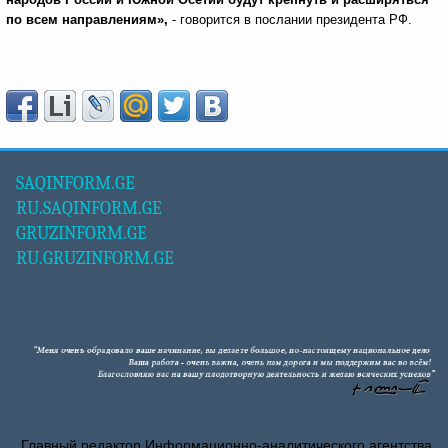
по всем направлениям»,
- говорится в послании президента РФ.
SAQINFORM.GE
RU.SAQINFORM.GE
GRUZINFORM.GE
RU.GRUZINFORM.GE
Главный редактор Информационно-аналитического агентства