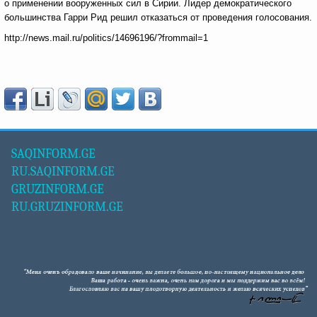
о применении вооруженных сил в Сирии. Лидер демократического
большинства Гарри Рид решил отказаться от проведения голосования.
http://news.mail.ru/politics/14696196/?frommail=1
SAQINFORM.GE
RU.SAQINFORM.GE
GRUZINFORM.GE
RU.GRUZINFORM.GE