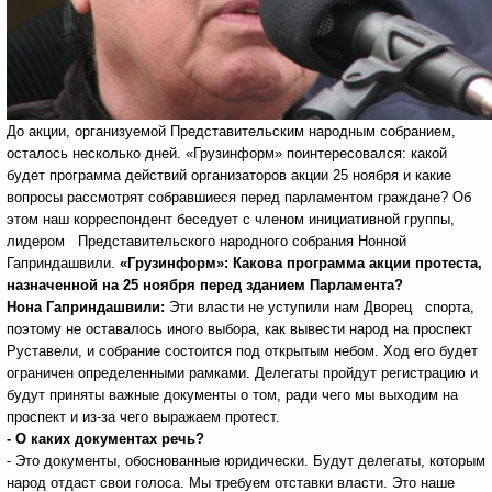
До акции, организуемой Представительским народным собранием,
осталось несколько дней. «Грузинформ» поинтересовался: какой
будет программа действий организаторов акции 25 ноября и какие
вопросы рассмотрят собравшиеся перед парламентом граждане? Об
этом наш корреспондент беседует с членом инициативной группы,
лидером Представительского народного собрания Нонной
Гаприндашвили.
«Грузинформ»: Какова программа акции протеста,
назначенной на 25 ноября перед зданием Парламента?
Нона Гаприндашвили:
Эти власти не уступили нам Дворец спорта,
поэтому не оставалось иного выбора, как вывести народ на проспект
Руставели, и собрание состоится под открытым небом. Ход его будет
ограничен определенными рамками. Делегаты пройдут регистрацию и
будут приняты важные документы о том, ради чего мы выходим на
проспект и из-за чего выражаем протест.
- О каких документах речь?
- Это документы, обоснованные юридически. Будут делегаты, которым
народ отдаст свои голоса. Мы требуем отставки власти. Это наше