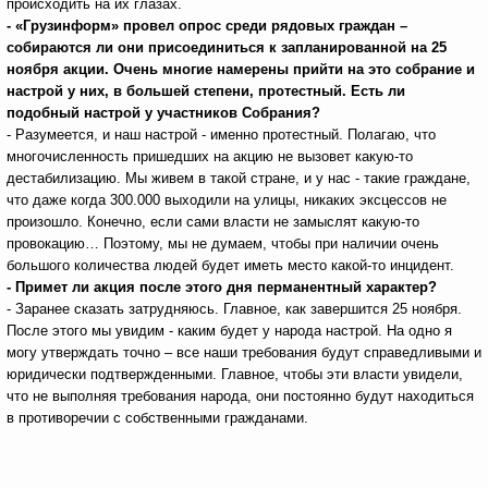
происходить на их глазах.
- «Грузинформ» провел опрос среди рядовых граждан –
собираются ли они присоединиться к запланированной на 25
ноября акции. Очень многие намерены прийти на это собрание и
настрой у них, в большей степени, протестный. Есть ли
подобный настрой у участников Собрания?
- Разумеется, и наш настрой - именно протестный. Полагаю, что
многочисленность пришедших на акцию не вызовет какую-то
дестабилизацию. Мы живем в такой стране, и у нас - такие граждане,
что даже когда 300.000 выходили на улицы, никаких эксцессов не
произошло. Конечно, если сами власти не замыслят какую-то
провокацию… Поэтому, мы не думаем, чтобы при наличии очень
большого количества людей будет иметь место какой-то инцидент.
- Примет ли акция после этого дня перманентный характер?
- Заранее сказать затрудняюсь. Главное, как завершится 25 ноября.
После этого мы увидим - каким будет у народа настрой. На одно я
могу утверждать точно – все наши требования будут справедливыми и
юридически подтвержденными. Главное, чтобы эти власти увидели,
что не выполняя требования народа, они постоянно будут находиться
в противоречии с собственными гражданами.