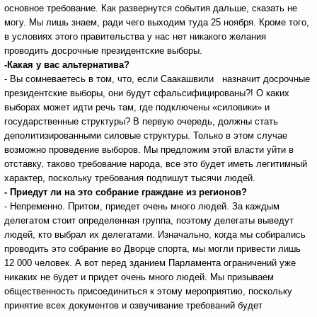
основное требование. Как развернутся события дальше, сказать не
могу. Мы лишь знаем, ради чего выходим туда 25 ноября. Кроме того,
в условиях этого правительства у нас нет никакого желания
проводить досрочные президентские выборы.
-Какая у вас альтернатива?
- Вы сомневаетесь в том, что, если Саакашвили назначит досрочные
президентские выборы, они будут сфальсифицированы?! О каких
выборах может идти речь там, где подключены «силовики» и
государственные структуры? В первую очередь, должны стать
деполитизированными силовые структуры. Только в этом случае
возможно проведение выборов. Мы предложим этой власти уйти в
отставку, таково требование народа, все это будет иметь легитимный
характер, поскольку требования подпишут тысячи людей.
- Приедут ли на это собрание граждане из регионов?
- Непременно. Притом, приедет очень много людей. За каждым
делегатом стоит определенная группа, поэтому делегаты выведут
людей, кто выбрал их делегатами. Изначально, когда мы собирались
проводить это собрание во Дворце спорта, мы могли привести лишь
12 000 человек. А вот перед зданием Парламента ограничений уже
никаких не будет и придет очень много людей. Мы призываем
общественность присоединиться к этому мероприятию, поскольку
принятие всех документов и озвучивание требований будет