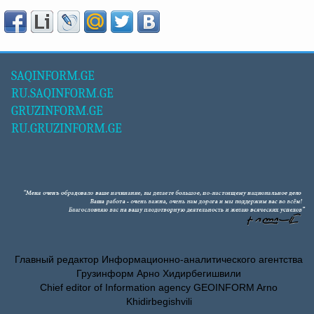
SAQINFORM.GE
RU.SAQINFORM.GE
GRUZINFORM.GE
RU.GRUZINFORM.GE
Главный редактор Информационно-аналитического агентства
Грузинформ Арно Хидирбегишвили
Chief editor of Information agency GEOINFORM Arno
Khidirbegishvili