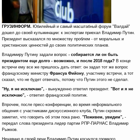
ГРУЗИНФОРМ.
Юбилейный и самый масштабный форум "Валдай"
дошел до своей кульминации: к экспертам приехал Владимир Путин.
Президент высказался по множеству проблем - от моральных и
христианских ценностей до своих политических планов.
Владимиру Путину задали вопрос
- собирается ли он быть
президентом еще долго - возможно, и после 2018 года?
В конце
встречи ему все же пришлось дать ответ: он задал тот же вопрос
французскому министру
Франсуа Фийону
, участнику встречи, а тот
сказал, что не будет отвечать, потому что Путин этого не сделал.
"Ну, я не исключаю",
- вынужденно ответил президент.
"Вот и я не
исключаю",
- ответил французский политик.
Впрочем, после пресс-конференции, во время неформального
общения с участниками дискуссионного клуба, Путин скромно
заметил, что говорить об этом пока рано.
"Поживем, увидим",
-
передал слова президента лидер партии РПР-ПАРНАС Владимир
Рыжков.
Нечаянно в своей речи Владимир Путин коснулся громкого