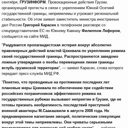
сентября,
ГРУЗИНФОРМ
. Провокационные действия Грузии,
организующей протесты в связи с укреплением Южной Осетией
государственной границы, неприемлемы и угрожают региональной
стабильности. Об этом заявил заместитель министра иностранных
дел России
Григорий Карасин
в телефонном разговоре со
спецпредставителем ЕС по Южному Кавказу
Филиппом Лефором
,
сообщается на сайте МИД.
"
Раздувается пропагандистская истерия вокруг абсолютно
правомерных действий властей Цхинвала по укреплению режима
своей государственной границы. Распространяются заведомо
ложные утверждения о якобы перемещении линии границы
вглубь грузинской территории
", — заявил Карасин, слова которого
передает пресс-служба МИД РФ.
"
Понятно, что проводимые на протяжении последних лет
плановые меры Цхинвала по обеспечению при содействии
российских пограничников эффективного режима на
государственных рубежах вызывают неприятие в Грузии, где не
готовы признать необратимость последствий преступной
военной авантюры М.Саакашвили в августе 2008 года. Но
преднамеренное нагнетание эмоций, политические спекуляции
вокруг этой темы неприемлемы. Они чреваты серьезными
последствиями для региональной стабильности
", — добавил