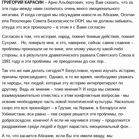
ГРИГОРИЙ КАРАСИН
– Арно Альбертович, хочу Вам сказать, что за
эти годы между нами скопилось очень много эмоционального
негатива. И когда сегодня мы обсуждаем новости из Абхазии, Осетии
или Резолюцию Совета Безопасности ООН, мы не должны забывать,
откуда это все произошло – в этом я с Вами согласен.
Согласен в том, что история, народ, помнит боевые действия, помнит
Сухуми... Но, поверьте мне, и это, наверное, сейчас самое главное –
проблемы произошли не по вине, или злому умыслу какой-либо
стороны, а в результате драматического развала Советского Союза в
1991 году и эти проблемы не преодолены до сих пор...
Так что же нам делать сегодня?! Безусловно, нужно изучать историю,
причины происшедшего. Однако, в то же время, необходимо уважать
те народы, тех людей, которые эту историю интерпретируют по
другому. Ведь их мнение – тоже мнение?! И когда мы сможем
взаимоуважительно отнестись к этим конфликтным вопросам - мы
освоим необходимую часть новой политической культуры. Насколько
скоро это все произойдет – в Грузии, на Украине, в Беларуси или
Узбекистане, все равно – тем скорее решатся эти проблемы, по-
добрососедски, конечно! А если не научимся этому – продолжится
раздражение среди людей и будет нарастать эмоциональный фон…
А то, что касается Абхазии, если Вы это имели ввиду, мы