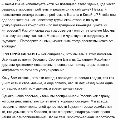
– зачем Вы не используете хотя бы потенциал этого здания, где часто
решались мировые проблемы и решаются по сей день? Неужели
невозможно отсюда решить проблемы с Багапш и Кокойты? Чтобы они
сделали хотя бы шаг навстречу грузинской стороне по пути
урегулирования конфликта - по возвращению беженцев, учета их
интересов?! Раз они сюда едут за советом - они учтут мнение Москвы
по этому вопросу, так как в Москве они чувствуют и поддержку, и
будущее… Поговорите с ними, может быть тогда проблемы исчезнут
вообще?
ГРИГОРИЙ КАРАСИН
– Бог свидетель, что мы вам в этом помогаем!
Все наши встречи, беседы с Сергеем Багапш, Эдуардом Кокойты и
другими деятелями посвящены, в основном, поиску форм решения
конфликта по пути его урегулирования.
Хочу Вам сказать, что эти беседы проходят не всегда гладко, так как
у них есть и свое мнение, а еще потому, что 10 лет назад была одна
ситуация, а сейчас – другая, а время делает свое...
Однако, наша просьба, чтобы вы воспринимали Россию как страну,
которая действительно хочет иметь хороших соседей! Мы всегда
говорим о территориальной целостности Грузии и горько ошибаются
те, кто думают, что Карасин, в это же время, подразумевает право
нации на самоопределение! Это не так! Территориальная целостность