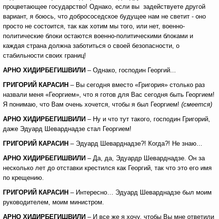
процветающее государство! Однако, если вы задействуете другой
вариант, я боюсь, что добрососедское будущее нам не светит - оно
просто не состоится, так как хотим мы того, или нет, военно-
политические блоки остаются военно-политическими блоками и
каждая страна должна заботиться о своей безопасности, о
стабильности своих границ!
АРНО ХИДИРБЕГИШВИЛИ
– Однако, господин Георгий...
ГРИГОРИЙ КАРАСИН
– Вы сегодня вместо «Григория» столько раз
назвали меня «Георгием», что я готов для Вас сегодня быть Георгием!
Я понимаю, что Вам очень хочется, чтобы я был Георгием!
(смеется)
АРНО ХИДИРБЕГИШВИЛИ
– Ну и что тут такого, господин Григорий,
даже Эдуард Шеварднадзе стал Георгием!
ГРИГОРИЙ КАРАСИН
– Эдуард Шеварднадзе?! Когда?! Не знаю...
АРНО ХИДИРБЕГИШВИЛИ
– Да, да, Эдуардр Шеварднадзе. Он за
несколько лет до отставки крестился как Георгий, так что это его имя
по крещению.
ГРИГОРИЙ КАРАСИН
– Интересно… Эдуард Шеварднадзе был моим
руководителем, моим министром.
АРНО ХИДИРБЕГИШВИЛИ
– И все же я хочу, чтобы Вы мне ответили