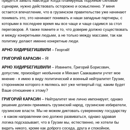
придется забыть навсегда! Когда планируешь подобные силовые
сценарии, нужно действовать осторожно и осмысленно. У меня
остается впечатление, что в грузинском правительстве уже начинают
понимать это, это начинают понимать и наши западные партнеры, с
которыми в последнее время мы все чаще и чаще садимся за стол
переговоров. А также помните и то, что доверие должно существовать
и между конкретными людьми, а не только между массами, так как
политику делают именно конкретные люди.
АРНО ХИДИРБЕГИШВИЛИ
– Георгий!
ГРИГОРИЙ КАРАСИН
– Я!
АРНО ХИДИРБЕГИШВИЛИ
– Извините, Григорий Борисович,
допустим, произойдет необычное и Михаил Саакашвили учтет мое
мнение - я имею в виду политический и военный нейтралитет Грузии,
сторонником которого я являюсь вот уже четвертый год: каким будет
Ваше отношение к этому?
ГРИГОРИЙ КАРАСИН
– Нейтралитет мне лично импонирует, однако
решение должен принимать грузинский народ, грузинские избиратели,
грузинские власти. Мы не можем диктовать суверенному государству
- в каком направлении оно должно развиваться, однако здравая
логика подсказывает, что в Грузии мы, естественно, не хотели бы
видеть никого, кроме как доброго соседа, друга и спокойное,