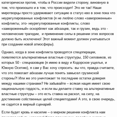
категорически против, чтобы в России видели сторону, виновную в
том, что произошло и в том, что происходит! Это не так! Наши
миротворцы просто удерживают ситуацию в статус-кво в зоне пока что
неурегулированных конфликтов (я не люблю слово «замороженные»
конфликты, это- неурегулированные конфликты, слово
«замороженный» оскорбляет как абхазцев, так и грузин, ведь это -
человеческие трагедии, и применение силы в решении этих вопросов
должно быть исключено! Этот важный момент должен учитываться
при создании новой атмосферы).
Однако, когда в зоне конфликта проводятся спецоперации,
появляются альтернативные властные структуры, 150 силовиков, из
которых 50 - спецназовцев (я имею в виду и Кодорское ущелье, и
Южную Осетию), я сам у Вас хочу спросить: вы что, правда считаете,
что это помогает абхазам лучше понять замысел грузинской
стороны?! Или же это уничтожает те последние остатки доверия
между нашими странами? Не забывайте – всякая нация имеет свою
национальную гордость, и если вы делаете ставку на альтернативные
властные структуры – это есть ставка на раскол, на силу, на
достижение собственных целей спецметодами! А это, в свою очередь,
не садится в мирный сценарий.
Если будет кровь и насилие – о мирном решении конфликта нам