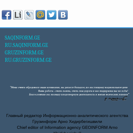
SAQINFORM.GE
RU.SAQINFORM.GE
GRUZINFORM.GE
RU.GRUZINFORM.GE
Главный редактор Информационно-аналитического агентства
Грузинформ Арно Хидирбегишвили
Chief editor of Information agency GEOINFORM Arno